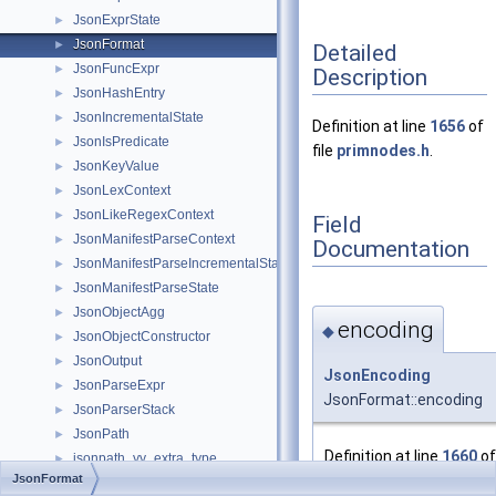
JsonExprState
►
JsonFormat
►
Detailed
JsonFuncExpr
►
Description
JsonHashEntry
►
JsonIncrementalState
►
Definition at line
1656
of
JsonIsPredicate
►
file
primnodes.h
.
JsonKeyValue
►
JsonLexContext
►
JsonLikeRegexContext
►
Field
JsonManifestParseContext
►
Documentation
JsonManifestParseIncrementalState
►
JsonManifestParseState
►
JsonObjectAgg
►
encoding
◆
JsonObjectConstructor
►
JsonOutput
►
JsonEncoding
JsonParseExpr
►
JsonFormat::encoding
JsonParserStack
►
JsonPath
►
Definition at line
1660
of 
jsonpath_yy_extra_type
►
primnodes.h
.
JsonFormat
JsonPathExecContext
►