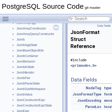
json_field
►
PostgreSQL Source Code
JsonAggConstructor
►
git master
JsonAggState
►
Toggle main menu visibility
JsonArgument
►
JsonArrayAgg
►
Data Fields
JsonArrayConstructor
►
JsonFormat
JsonArrayQueryConstructor
►
Struct
Jsonb
►
JsonbAggState
Reference
►
JsonBaseObjectInfo
►
JsonbContainer
►
#include
JsonBehavior
►
<
primnodes.h
>
JsonbInState
►
JsonbIterator
►
JsonbPair
►
Data Fields
JsonbParseState
►
NodeTag
type
JsonbSubWorkspace
►
JsonFormatType
form
JsonbValue
►
JsonConstructorExpr
►
JsonEncoding
enco
JsonConstructorExprState
►
ParseLoc
loca
JsonExpr
►