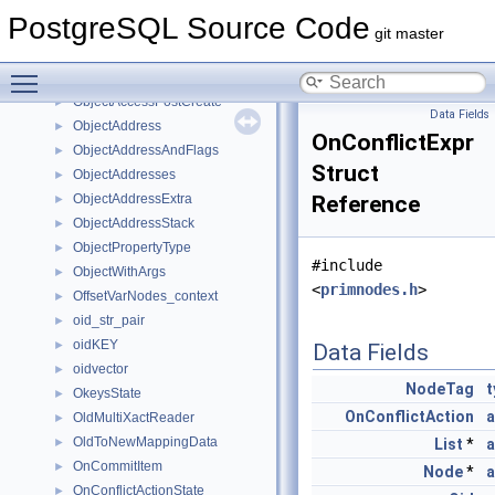
object_type_map
►
PostgreSQL Source Code
ObjectAccessDrop
►
git master
ObjectAccessNamespaceSearch
►
Toggle main menu visibility
ObjectAccessPostAlter
►
ObjectAccessPostCreate
►
Data Fields
ObjectAddress
►
OnConflictExpr
ObjectAddressAndFlags
►
Struct
ObjectAddresses
►
ObjectAddressExtra
Reference
►
ObjectAddressStack
►
ObjectPropertyType
►
#include
ObjectWithArgs
►
<
primnodes.h
>
OffsetVarNodes_context
►
oid_str_pair
►
oidKEY
►
Data Fields
oidvector
►
NodeTag
t
OkeysState
►
OnConflictAction
a
OldMultiXactReader
►
OldToNewMappingData
►
List
*
a
OnCommitItem
►
Node
*
a
OnConflictActionState
►