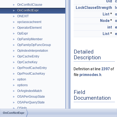
Oid
c
OnConflictClause
►
LockClauseStrength
l
OnConflictExpr
►
List
*
o
ONEXIT
►
Node
*
o
opclasscacheent
►
int
e
OperatorElement
►
OpExpr
List
*
e
►
OpFamilyMember
►
OpFamilyOpFuncGroup
►
Detailed
OpIndexInterpretation
►
Description
OprCacheEntry
►
OprCacheKey
►
OprProofCacheEntry
►
Definition at line
2397
of
OprProofCacheKey
►
file
primnodes.h
.
option
►
options
►
Field
OrArgIndexMatch
►
Documentation
OSAPerGroupState
►
OSAPerQueryState
►
OSInfo
►
OnConflictExpr
ossl_cipher
►
action