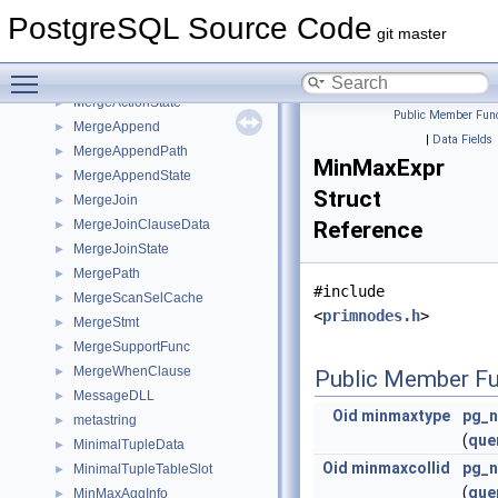
MemoryContextData
►
PostgreSQL Source Code
MemoryContextId
►
git master
MemoryContextMethods
►
Toggle main menu visibility
MergeAction
►
MergeActionState
►
Public Member Func
MergeAppend
►
|
Data Fields
MergeAppendPath
►
MinMaxExpr
MergeAppendState
►
Struct
MergeJoin
►
MergeJoinClauseData
Reference
►
MergeJoinState
►
MergePath
►
#include
MergeScanSelCache
►
<
primnodes.h
>
MergeStmt
►
MergeSupportFunc
►
MergeWhenClause
►
Public Member Fu
MessageDLL
►
Oid
minmaxtype
pg_n
metastring
►
(
que
MinimalTupleData
►
Oid
minmaxcollid
pg_n
MinimalTupleTableSlot
►
(
que
MinMaxAggInfo
►