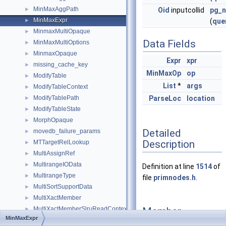
MinMaxAggPath
►
Oid
inputcollid
pg_n
MinMaxExpr
►
(
que
MinmaxMultiOpaque
►
Data Fields
MinMaxMultiOptions
►
MinmaxOpaque
►
Expr
xpr
missing_cache_key
►
MinMaxOp
op
ModifyTable
►
List
*
args
ModifyTableContext
►
ModifyTablePath
ParseLoc
location
►
ModifyTableState
►
MorphOpaque
►
Detailed
movedb_failure_params
►
Description
MTTargetRelLookup
►
MultiAssignRef
►
MultirangeIOData
►
Definition at line
1514
of
MultirangeType
►
file
primnodes.h
.
MultiSortSupportData
►
MultiXactMember
►
Member
MultiXactMemberSlruReadContext
►
MinMaxExpr
Function
MultiXactStateData
►