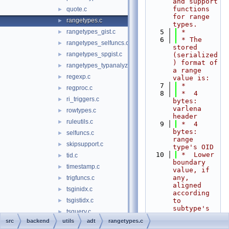
and support 
functions 
quote.c
►
for range 
rangetypes.c
►
types.
rangetypes_gist.c
    5
 *
►
    6
 * The 
rangetypes_selfuncs.c
►
stored 
rangetypes_spgist.c
►
(serialized
) format of 
rangetypes_typanalyze.c
►
a range 
regexp.c
►
value is:
    7
 *
regproc.c
►
    8
 *  4 
ri_triggers.c
►
bytes: 
varlena 
rowtypes.c
►
header
ruleutils.c
►
    9
 *  4 
bytes: 
selfuncs.c
►
range 
skipsupport.c
►
type's OID
   10
 *  Lower 
tid.c
►
boundary 
timestamp.c
►
value, if 
any, 
trigfuncs.c
►
aligned 
tsginidx.c
►
according 
tsgistidx.c
to 
►
subtype's 
tsquery.c
►
typalign
src
backend
utils
adt
rangetypes.c
tsquery_cleanup.c
►
   11
 *  Upper 