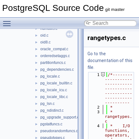
network_gist.c
►
PostgreSQL Source Code
network_selfuncs.c
►
git master
network_spgist.c
►
Toggle main menu visibility
numeric.c
►
numutils.c
►
oid.c
►
rangetypes.c
oid8.c
►
oracle_compat.c
►
Go to the
orderedsetaggs.c
►
documentation of this
partitionfuncs.c
►
file.
pg_dependencies.c
►
    1
/*--------
pg_locale.c
►
-----------
pg_locale_builtin.c
►
-----------
-----------
pg_locale_icu.c
►
-----------
pg_locale_libc.c
►
-----------
----------
pg_lsn.c
►
    2
 *
pg_ndistinct.c
►
    3
 * 
rangetypes.
pg_upgrade_support.c
►
c
pgstatfuncs.c
►
    4
 *    I/O 
functions, 
pseudorandomfuncs.c
►
operators, 
pseudotypes.c
►