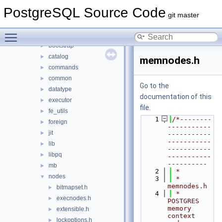
include
▼
PostgreSQL Source Code
access
►
git master
archive
►
Toggle main menu visibility
backup
►
bootstrap
►
catalog
►
memnodes.h
commands
►
common
►
Go to the
datatype
►
documentation of this
executor
►
file.
fe_utils
►
    1
/*--------
foreign
►
-----------
jit
►
-----------
-----------
lib
►
-----------
libpq
►
-----------
----------
mb
►
    2
 *
nodes
▼
    3
 * 
memnodes.h
bitmapset.h
►
    4
 *    
execnodes.h
►
POSTGRES 
memory 
extensible.h
►
context 
lockoptions.h
►