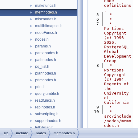
node 
definitions
makefuncs.h
►
.
memnodes.h
►
    5
 *
miscnodes.h
    6
 *
►
    7
 * 
multibitmapset.h
►
Portions 
nodeFuncs.h
►
Copyright 
(c) 1996-
nodes.h
►
2026, 
params.h
►
PostgreSQL 
Global 
parsenodes.h
►
Development 
pathnodes.h
►
Group
    8
 * 
pg_list.h
►
Portions 
plannodes.h
►
Copyright 
(c) 1994, 
primnodes.h
►
Regents of 
print.h
►
the 
University 
queryjumble.h
►
of 
readfuncs.h
►
California
    9
 *
replnodes.h
►
   10
 * 
subscripting.h
►
src/include
supportnodes.h
/nodes/memn
►
odes.h
tidbitmap.h
►
   11
 *
src
include
nodes
memnodes.h
value.h
►
   12
 *--------