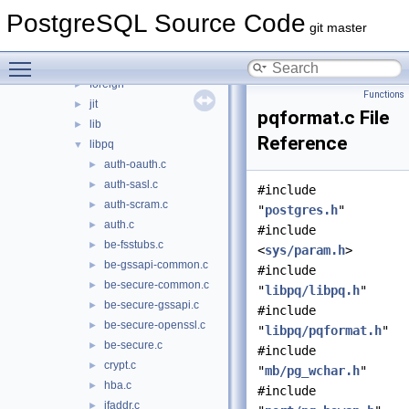
bootstrap
►
PostgreSQL Source Code
catalog
►
git master
commands
►
Toggle main menu visibility
executor
►
foreign
►
Functions
jit
►
pqformat.c File
lib
►
Reference
libpq
▼
auth-oauth.c
►
auth-sasl.c
►
#include
auth-scram.c
►
"
postgres.h
"
auth.c
►
#include
be-fsstubs.c
►
<
sys/param.h
>
be-gssapi-common.c
►
#include
be-secure-common.c
►
"
libpq/libpq.h
"
be-secure-gssapi.c
►
#include
be-secure-openssl.c
►
"
libpq/pqformat.h
"
be-secure.c
►
#include
crypt.c
►
"
mb/pg_wchar.h
"
hba.c
►
#include
ifaddr.c
►