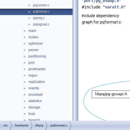
"
port/pg_bswap.h
"
pqcomm.c
►
#include "
varatt.h
"
pqformat.c
►
Include dependency
pqmq.c
►
graph for pqformat.c:
pqsignal.c
►
main
►
nodes
►
optimizer
►
parser
►
partitioning
►
port
►
postmaster
►
regex
►
replication
►
rewrite
►
snowball
►
statistics
►
storage
►
tcop
►
tsearch
►
src
backend
libpq
pqformat.c
utils
►