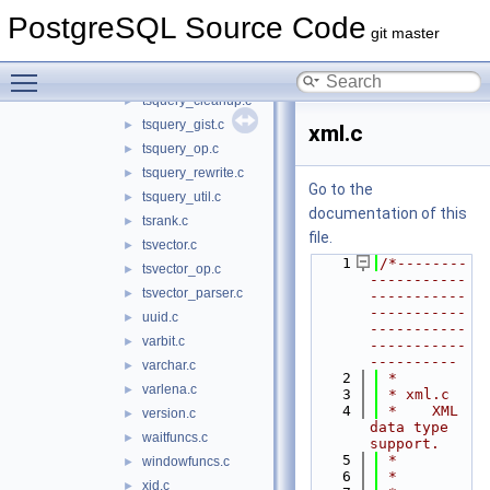
trigfuncs.c
►
PostgreSQL Source Code
tsginidx.c
►
git master
tsgistidx.c
►
Toggle main menu visibility
tsquery.c
►
tsquery_cleanup.c
►
tsquery_gist.c
►
xml.c
tsquery_op.c
►
tsquery_rewrite.c
►
Go to the
tsquery_util.c
►
documentation of this
tsrank.c
►
file.
tsvector.c
►
    1
/*--------
tsvector_op.c
►
-----------
tsvector_parser.c
►
-----------
-----------
uuid.c
►
-----------
varbit.c
►
-----------
----------
varchar.c
►
    2
 *
varlena.c
►
    3
 * xml.c
    4
 *    XML 
version.c
►
data type 
waitfuncs.c
►
support.
    5
 *
windowfuncs.c
►
    6
 *
xid.c
►