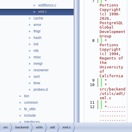
    7
 * 
Portions 
xid8funcs.c
►
Copyright 
xml.c
►
(c) 1996-
cache
2026, 
►
PostgreSQL 
error
►
Global 
fmgr
►
Development 
Group
hash
►
    8
 * 
init
►
Portions 
Copyright 
mb
►
(c) 1994, 
misc
►
Regents of 
the 
mmgr
►
University 
resowner
►
of 
California
sort
►
    9
 *
time
►
   10
 * 
src/backend
probes.d
►
/utils/adt/
bin
►
xml.c
   11
 *
common
►
   12
 *--------
fe_utils
►
-----------
include
-----------
►
-----------
interfaces
►
-----------
src
backend
utils
adt
xml.c
pl
►
-----------