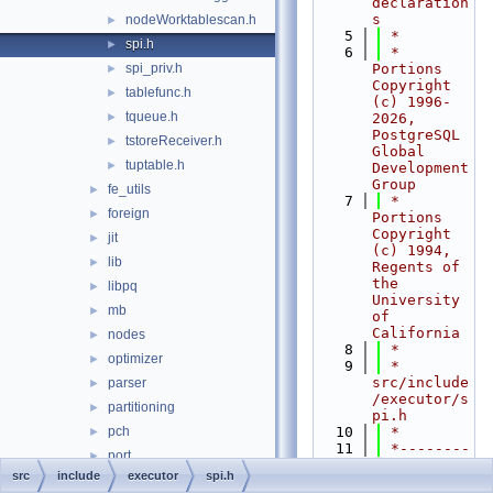
declaration
s
nodeWorktablescan.h
►
    5
 *
spi.h
►
    6
 * 
spi_priv.h
Portions 
►
Copyright 
tablefunc.h
►
(c) 1996-
tqueue.h
►
2026, 
PostgreSQL 
tstoreReceiver.h
►
Global 
tuptable.h
►
Development 
Group
fe_utils
►
    7
 * 
foreign
►
Portions 
Copyright 
jit
►
(c) 1994, 
lib
►
Regents of 
the 
libpq
►
University 
mb
►
of 
California
nodes
►
    8
 *
optimizer
►
    9
 * 
src/include
parser
►
/executor/s
partitioning
►
pi.h
pch
   10
 *
►
   11
 *--------
port
►
-----------
src
include
executor
spi.h
portability
►
-----------