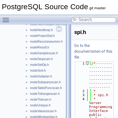
nodeMemoize.h
►
PostgreSQL Source Code
nodeMergeAppend.h
►
git master
nodeMergejoin.h
►
Toggle main menu visibility
nodeModifyTable.h
►
nodeNamedtuplestorescan.h
►
nodeNestloop.h
►
spi.h
nodeProjectSet.h
►
nodeRecursiveunion.h
►
Go to the
nodeResult.h
►
documentation of this
nodeSamplescan.h
►
file.
nodeSeqscan.h
►
    1
/*--------
nodeSetOp.h
►
-----------
nodeSort.h
►
-----------
-----------
nodeSubplan.h
►
-----------
nodeSubqueryscan.h
►
-----------
----------
nodeTableFuncscan.h
►
    2
 *
nodeTidrangescan.h
►
    3
 * spi.h
    4
 *              
nodeTidscan.h
►
Server 
nodeUnique.h
►
Programming 
Interface 
nodeValuesscan.h
►
public 
nodeWindowAgg.h
►