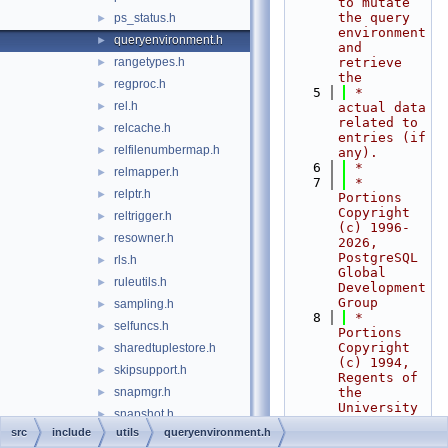
to mutate 
the query 
ps_status.h
►
environment 
queryenvironment.h
►
and 
rangetypes.h
retrieve 
►
the
regproc.h
►
    5
 *    
rel.h
►
actual data 
related to 
relcache.h
►
entries (if 
relfilenumbermap.h
►
any).
    6
 *
relmapper.h
►
    7
 * 
relptr.h
►
Portions 
Copyright 
reltrigger.h
►
(c) 1996-
resowner.h
►
2026, 
PostgreSQL 
rls.h
►
Global 
ruleutils.h
►
Development 
Group
sampling.h
►
    8
 * 
selfuncs.h
►
Portions 
Copyright 
sharedtuplestore.h
►
(c) 1994, 
skipsupport.h
►
Regents of 
snapmgr.h
the 
►
University 
snapshot.h
►
of 
src
include
utils
queryenvironment.h
sortsupport.h
►
California