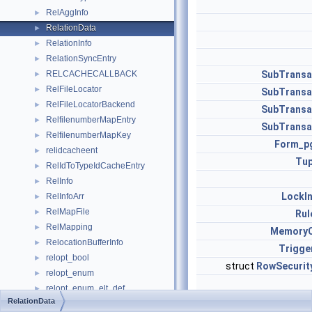
RelAggInfo
►
RelationData
►
RelationInfo
►
RelationSyncEntry
►
RELCACHECALLBACK
SubTransa
►
RelFileLocator
►
SubTransa
RelFileLocatorBackend
►
SubTransa
RelfilenumberMapEntry
►
SubTransa
RelfilenumberMapKey
►
Form_p
relidcacheent
►
Tup
RelIdToTypeIdCacheEntry
►
RelInfo
►
LockI
RelInfoArr
►
RelMapFile
►
Rul
RelMapping
►
MemoryC
RelocationBufferInfo
►
Trigge
relopt_bool
►
struct
RowSecurit
relopt_enum
►
relopt_enum_elt_def
►
RelationData
relopt_gen
►