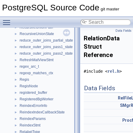
RecoveryLockEntry
►
PostgreSQL Source Code
RecoveryLockXidEntry
►
git master
RectBox
►
Toggle main menu visibility
RecursiveUnion
►
RecursiveUnionPath
►
Data Fields
RecursiveUnionState
►
RelationData
reduce_outer_joins_partial_state
►
Struct
reduce_outer_joins_pass1_state
►
reduce_outer_joins_pass2_state
Reference
►
RefreshMatViewStmt
►
regex_arc_t
►
#include <
rel.h
>
regexp_matches_ctx
►
Regis
►
RegisNode
►
Data Fields
registered_buffer
►
RelFile
RegisteredBgWorker
►
SMgrR
ReindexErrorInfo
►
ReindexIndexCallbackState
►
ReindexParams
►
Proc
ReindexStmt
►
RelabelType
►