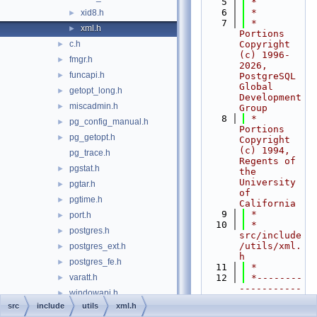
    5
 *
    6
 *
xid8.h
►
    7
 * 
xml.h
►
Portions 
c.h
Copyright 
►
(c) 1996-
fmgr.h
►
2026, 
funcapi.h
►
PostgreSQL 
Global 
getopt_long.h
►
Development 
miscadmin.h
►
Group
    8
 * 
pg_config_manual.h
►
Portions 
pg_getopt.h
►
Copyright 
(c) 1994, 
pg_trace.h
Regents of 
pgstat.h
►
the 
University 
pgtar.h
►
of 
pgtime.h
►
California
    9
 *
port.h
►
   10
 * 
postgres.h
►
src/include
/utils/xml.
postgres_ext.h
►
h
postgres_fe.h
►
   11
 *
varatt.h
   12
 *--------
►
-----------
windowapi.h
►
-----------
src
include
utils
xml.h
interfaces
►
-----------