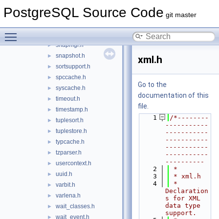
sampling.h
►
PostgreSQL Source Code
selfuncs.h
►
git master
sharedtuplestore.h
►
Toggle main menu visibility
skipsupport.h
►
snapmgr.h
►
snapshot.h
►
xml.h
sortsupport.h
►
spccache.h
►
Go to the
syscache.h
►
documentation of this
timeout.h
►
file.
timestamp.h
►
    1
/*--------
tuplesort.h
►
-----------
tuplestore.h
►
-----------
-----------
typcache.h
►
-----------
tzparser.h
►
-----------
----------
usercontext.h
►
    2
 *
uuid.h
►
    3
 * xml.h
    4
 *    
varbit.h
►
Declaration
varlena.h
►
s for XML 
data type 
wait_classes.h
►
support.
wait_event.h
►