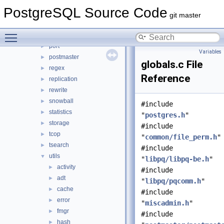
nodes
►
PostgreSQL Source Code
optimizer
►
git master
parser
►
Toggle main menu visibility
partitioning
►
port
►
Variables
postmaster
►
globals.c File
regex
►
Reference
replication
►
rewrite
►
snowball
►
#include
statistics
►
"
postgres.h
"
storage
►
#include
tcop
►
"
common/file_perm.h
"
tsearch
►
#include
utils
▼
"
libpq/libpq-be.h
"
activity
►
#include
adt
►
"
libpq/pqcomm.h
"
cache
►
#include
error
►
"
miscadmin.h
"
fmgr
►
#include
hash
►