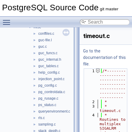
fmgr
►
PostgreSQL Source Code
hash
►
git master
init
►
Toggle main menu visibility
mb
►
misc
▼
conffiles.c
►
timeout.c
guc-file.l
►
guc.c
►
Go to the
guc_funcs.c
►
documentation of this
guc_internal.h
►
file.
guc_tables.c
►
    1
/*--------
help_config.c
►
-----------
injection_point.c
►
-----------
-----------
pg_config.c
►
-----------
pg_controldata.c
►
-----------
----------
pg_rusage.c
►
    2
 *
ps_status.c
►
    3
 * 
timeout.c
queryenvironment.c
►
    4
 *    
rls.c
►
Routines to 
multiplex 
sampling.c
►
SIGALRM 
stack_depth.c
►