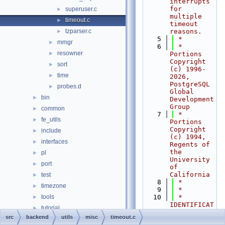
interrupts 
for 
superuser.c
►
multiple 
timeout.c
►
timeout 
tzparser.c
reasons.
►
    5
 *
mmgr
►
    6
 * 
resowner
►
Portions 
Copyright 
sort
►
(c) 1996-
time
►
2026, 
PostgreSQL 
probes.d
►
Global 
bin
►
Development 
Group
common
►
    7
 * 
fe_utils
►
Portions 
Copyright 
include
►
(c) 1994, 
interfaces
►
Regents of 
the 
pl
►
University 
port
►
of 
California
test
►
    8
 *
timezone
►
    9
 *
tools
   10
 * 
►
IDENTIFICAT
tutorial
►
ION
src
backend
utils
misc
timeout.c
Globals
►
   11
 *    