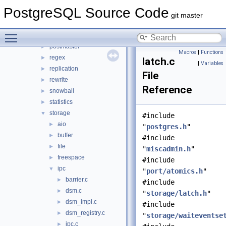
optimizer
►
PostgreSQL Source Code
parser
►
git master
partitioning
►
Toggle main menu visibility
port
►
postmaster
►
Macros
|
Functions
regex
►
latch.c
|
Variables
replication
►
File
rewrite
►
Reference
snowball
►
statistics
►
storage
▼
#include
aio
►
"
postgres.h
"
buffer
►
#include
file
►
"
miscadmin.h
"
freespace
►
#include
ipc
▼
"
port/atomics.h
"
barrier.c
►
#include
dsm.c
►
"
storage/latch.h
"
dsm_impl.c
►
#include
dsm_registry.c
►
"
storage/waiteventse
ipc.c
►