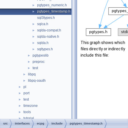
pgtypes_numeric.h
►
pgtypes_timestamp.h
►
sql3types.h
sqlca.h
►
sqlda-compat.h
►
sqlda-native.h
►
This graph shows which
sqlda.h
►
files directly or indirectly
sqltypes.h
►
include this file:
pgtypeslib
►
preproc
►
test
►
libpq
►
libpq-oauth
►
pl
►
port
►
test
►
timezone
►
tools
►
tutorial
►
src
interfaces
ecpg
include
pgtypes_timestamp.h
Globals
►