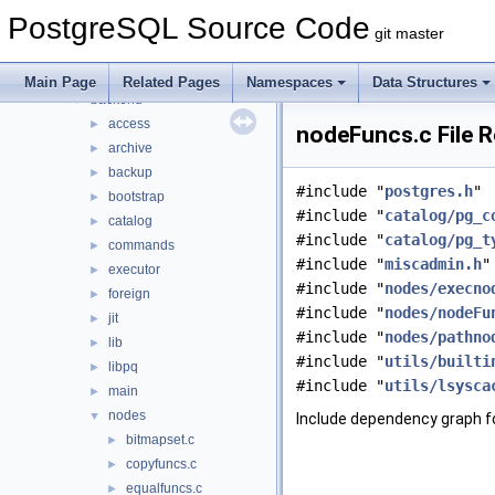
Files
▼
PostgreSQL Source Code
File List
▼
git master
contrib
►
src
▼
Main Page
Related Pages
Namespaces
Data Structures
backend
▼
access
►
nodeFuncs.c File 
archive
►
backup
►
#include "
postgres.h
"
bootstrap
►
#include "
catalog/pg_c
catalog
►
#include "
catalog/pg_t
commands
►
#include "
miscadmin.h
"
executor
►
#include "
nodes/execno
foreign
►
#include "
nodes/nodeFu
jit
►
#include "
nodes/pathno
lib
►
#include "
utils/builti
libpq
►
#include "
utils/lsysca
main
►
nodes
▼
Include dependency graph f
bitmapset.c
►
copyfuncs.c
►
equalfuncs.c
►