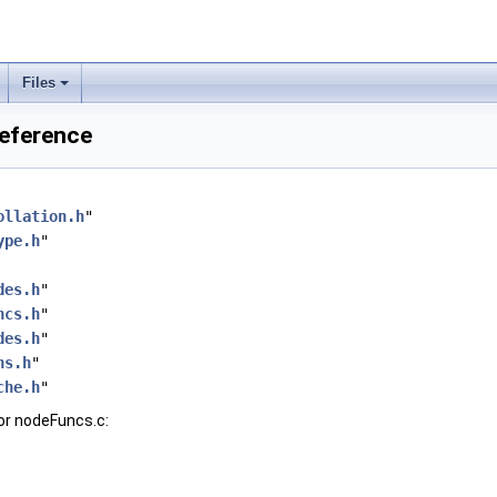
Files
Reference
ollation.h
"
ype.h
"
des.h
"
ncs.h
"
des.h
"
ns.h
"
che.h
"
or nodeFuncs.c: