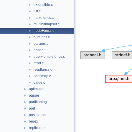
extensible.c
►
list.c
►
makefuncs.c
►
multibitmapset.c
►
nodeFuncs.c
►
outfuncs.c
►
params.c
►
print.c
►
queryjumblefuncs.c
►
read.c
►
readfuncs.c
►
tidbitmap.c
►
value.c
►
optimizer
►
parser
►
partitioning
►
port
►
postmaster
►
regex
►
replication
►