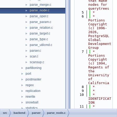
that make 
nodes for 
parse_merge.c
►
querytrees
parse_node.c
►
    5
 *
parse_oper.c
    6
 * 
►
Portions 
parse_param.c
►
Copyright 
parse_relation.c
►
(c) 1996-
2026, 
parse_target.c
►
PostgreSQL 
parse_type.c
►
Global 
Development 
parse_utilcmd.c
►
Group
parser.c
►
    7
 * 
Portions 
scan.l
►
Copyright 
scansup.c
►
(c) 1994, 
Regents of 
partitioning
►
the 
port
►
University 
of 
postmaster
►
California
regex
►
    8
 *
    9
 *
replication
►
   10
 * 
rewrite
►
IDENTIFICAT
snowball
ION
►
   11
 *    
statistics
►
src/backend
src
backend
parser
parse_node.c
storage
►
/parser/par