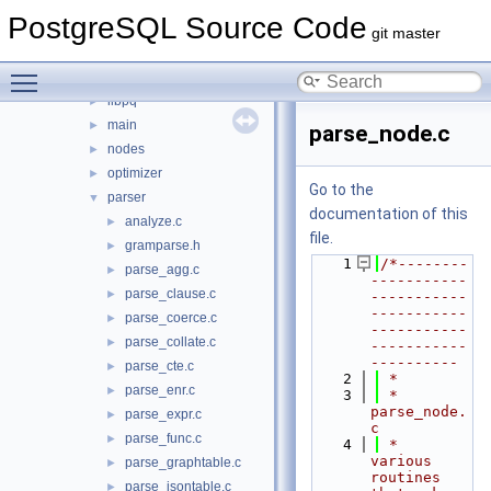
executor
►
PostgreSQL Source Code
foreign
►
git master
jit
►
Toggle main menu visibility
lib
►
libpq
►
main
►
parse_node.c
nodes
►
optimizer
►
Go to the
parser
▼
documentation of this
analyze.c
►
file.
gramparse.h
►
    1
/*--------
parse_agg.c
►
-----------
parse_clause.c
►
-----------
-----------
parse_coerce.c
►
-----------
parse_collate.c
►
-----------
----------
parse_cte.c
►
    2
 *
parse_enr.c
►
    3
 * 
parse_node.
parse_expr.c
►
c
parse_func.c
►
    4
 *    
various 
parse_graphtable.c
►
routines 
parse_jsontable.c
►