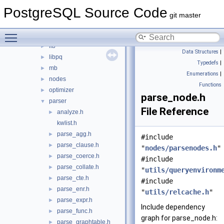
executor
►
PostgreSQL Source Code
fe_utils
►
git master
foreign
►
Toggle main menu visibility
jit
►
lib
►
Data Structures
|
libpq
►
Typedefs
|
mb
►
Enumerations
|
nodes
►
Functions
optimizer
►
parse_node.h
parser
▼
File Reference
analyze.h
►
kwlist.h
parse_agg.h
►
#include
parse_clause.h
►
"
nodes/parsenodes.h
"
parse_coerce.h
►
#include
parse_collate.h
►
"
utils/queryenvironm
parse_cte.h
►
#include
parse_enr.h
►
"
utils/relcache.h
"
parse_expr.h
►
Include dependency
parse_func.h
►
graph for parse_node.h:
parse_graphtable.h
►