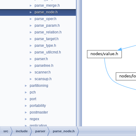
parse_merge.h
►
parse_node.h
►
parse_oper.h
►
parse_param.h
►
parse_relation.h
►
parse_target.h
►
parse_type.h
►
parse_utilcmd.h
►
parser.h
►
parsetree.h
►
scanner.h
►
scansup.h
►
partitioning
►
pch
►
port
►
portability
►
postmaster
►
regex
►
replication
►
src
include
parser
parse_node.h
This graph shows which
rewrite
►