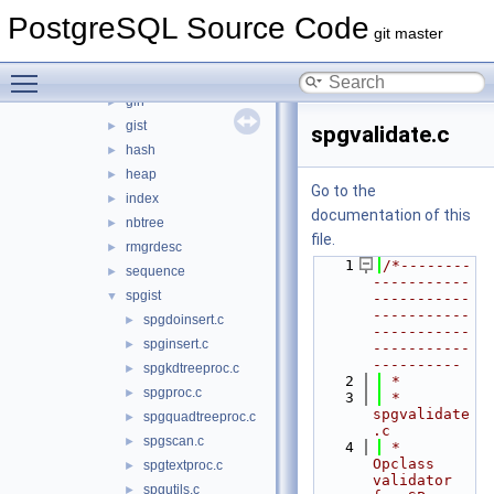
backend
▼
PostgreSQL Source Code
access
▼
git master
brin
►
Toggle main menu visibility
common
►
gin
►
gist
►
spgvalidate.c
hash
►
heap
►
Go to the
index
►
documentation of this
nbtree
►
file.
rmgrdesc
►
    1
/*--------
sequence
►
-----------
spgist
▼
-----------
-----------
spgdoinsert.c
►
-----------
spginsert.c
►
-----------
----------
spgkdtreeproc.c
►
    2
 *
spgproc.c
►
    3
 * 
spgvalidate
spgquadtreeproc.c
►
.c
spgscan.c
►
    4
 *    
Opclass 
spgtextproc.c
►
validator 
spgutils.c
►