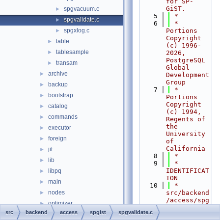
for SP-
GiST.
spgvacuum.c
►
    5
 *
spgvalidate.c
►
    6
 * 
spgxlog.c
Portions 
►
Copyright 
table
►
(c) 1996-
tablesample
►
2026, 
PostgreSQL 
transam
►
Global 
archive
►
Development 
Group
backup
►
    7
 * 
bootstrap
►
Portions 
Copyright 
catalog
►
(c) 1994, 
commands
►
Regents of 
the 
executor
►
University 
foreign
►
of 
California
jit
►
    8
 *
lib
►
    9
 * 
IDENTIFICAT
libpq
►
ION
main
►
   10
 *          
nodes
src/backend
►
/access/spg
optimizer
►
ist/spgvali
src
backend
access
spgist
spgvalidate.c
parser
►
date.c