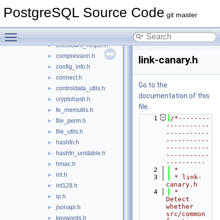
common
▼
PostgreSQL Source Code
archive.h
►
git master
base64.h
►
Toggle main menu visibility
blkreftable.h
►
checksum_helper.h
►
compression.h
►
link-canary.h
config_info.h
►
connect.h
►
Go to the
controldata_utils.h
►
documentation of this
cryptohash.h
►
file.
fe_memutils.h
►
    1
/*--------
file_perm.h
►
-----------
file_utils.h
►
-----------
-----------
hashfn.h
►
-----------
hashfn_unstable.h
►
-----------
----------
hmac.h
►
    2
 *
int.h
►
    3
 * link-
canary.h
int128.h
►
    4
 *    
ip.h
►
Detect 
whether 
jsonapi.h
►
src/common 
keywords.h
►