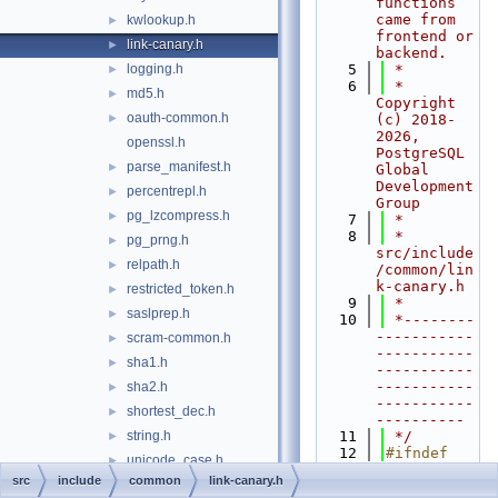
functions 
came from 
kwlookup.h
►
frontend or 
link-canary.h
►
backend.
logging.h
    5
 *
►
    6
 * 
md5.h
►
Copyright 
oauth-common.h
►
(c) 2018-
2026, 
openssl.h
PostgreSQL 
parse_manifest.h
►
Global 
Development 
percentrepl.h
►
Group
pg_lzcompress.h
►
    7
 *
    8
 * 
pg_prng.h
►
src/include
relpath.h
►
/common/lin
k-canary.h
restricted_token.h
►
    9
 *
saslprep.h
►
   10
 *--------
-----------
scram-common.h
►
-----------
sha1.h
►
-----------
-----------
sha2.h
►
-----------
shortest_dec.h
►
----------
string.h
   11
 */
►
   12
#ifndef 
unicode_case.h
►
LINK_CANARY
src
include
common
link-canary.h
unicode_case_table.h
►
_H