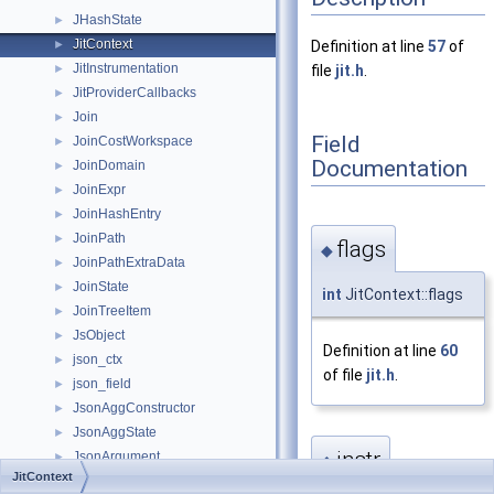
JHashState
►
JitContext
►
Definition at line
57
of
JitInstrumentation
►
file
jit.h
.
JitProviderCallbacks
►
Join
►
Field
JoinCostWorkspace
►
Documentation
JoinDomain
►
JoinExpr
►
JoinHashEntry
►
JoinPath
►
flags
◆
JoinPathExtraData
►
JoinState
►
int
JitContext::flags
JoinTreeItem
►
JsObject
►
Definition at line
60
json_ctx
►
of file
jit.h
.
json_field
►
JsonAggConstructor
►
JsonAggState
►
instr
JsonArgument
►
◆
JitContext
JsonArrayAgg
►