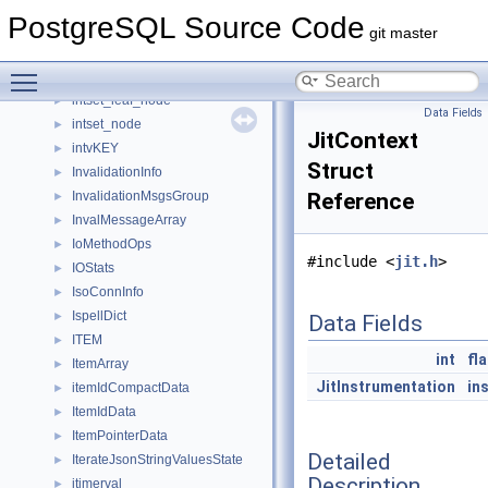
IntervalAggState
►
PostgreSQL Source Code
IntoClause
►
git master
IntRBTreeNode
►
Toggle main menu visibility
intset_internal_node
►
intset_leaf_node
►
Data Fields
intset_node
►
JitContext
intvKEY
►
Struct
InvalidationInfo
►
InvalidationMsgsGroup
Reference
►
InvalMessageArray
►
IoMethodOps
►
#include <
jit.h
>
IOStats
►
IsoConnInfo
►
IspellDict
►
Data Fields
ITEM
►
int
fl
ItemArray
►
JitInstrumentation
in
itemIdCompactData
►
ItemIdData
►
ItemPointerData
►
Detailed
IterateJsonStringValuesState
►
Description
itimerval
►