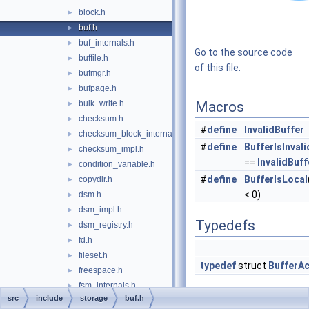
block.h
►
buf.h
►
buf_internals.h
►
Go to the source code
buffile.h
►
of this file.
bufmgr.h
►
bufpage.h
►
bulk_write.h
Macros
►
checksum.h
►
#
define
InvalidBuffer
checksum_block_internal.h
►
#
define
BufferIsInvali
checksum_impl.h
►
==
InvalidBuff
condition_variable.h
►
#
define
BufferIsLocal
copydir.h
►
< 0)
dsm.h
►
dsm_impl.h
►
Typedefs
dsm_registry.h
►
fd.h
►
fileset.h
►
typedef
struct
BufferA
freespace.h
►
fsm_internals.h
►
src
include
storage
buf.h
indexfsm.h
►