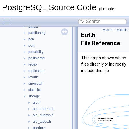
libpq
►
PostgreSQL Source Code
mb
►
git master
nodes
►
Toggle main menu visibility
optimizer
►
parser
►
Macros
|
Typedefs
partitioning
►
buf.h
pch
►
File Reference
port
►
portability
►
This graph shows which
postmaster
►
files directly or indirectly
regex
►
include this file:
replication
►
rewrite
►
snowball
►
statistics
►
storage
▼
aio.h
►
aio_internal.h
►
aio_subsys.h
►
aio_types.h
►
barrier.h
►