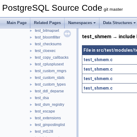
spgist_name_ops
►
PostgreSQL Source Code
git master
ssl_passphrase_callback
►
test_aio
►
Main Page
Related Pages
Namespaces
Data Structures
test_binaryheap
►
test_bitmapset
►
test_shmem → include 
test_bloomfilter
►
test_checksums
►
File in src/test/modules
test_cloexec
►
test_copy_callbacks
►
test_shmem.c
test_cplusplusext
►
test_shmem.c
test_custom_rmgrs
►
test_custom_stats
►
test_shmem.c
test_custom_types
►
test_shmem.c
test_ddl_deparse
►
test_dsa
►
test_dsm_registry
►
test_escape
►
test_extensions
►
test_ginpostinglist
►
test_int128
►