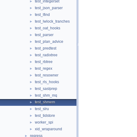
test_integerset
►
test_json_parser
►
test_lfind
►
test_lwlock_tranches
►
test_oat_hooks
►
test_parser
►
test_plan_advice
►
test_predtest
►
test_radixtree
►
test_rbtree
►
test_regex
►
test_resowner
►
test_rls_hooks
►
test_saslprep
►
test_shm_mq
►
test_shmem
►
test_slru
►
test_tidstore
►
worker_spi
►
xid_wraparound
►
regress
►