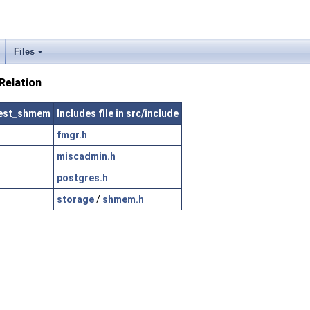
Files
Relation
/test_shmem
Includes file in src/include
fmgr.h
miscadmin.h
postgres.h
storage
/
shmem.h