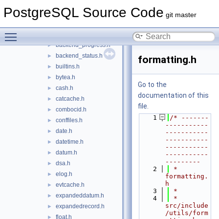
array.h
►
PostgreSQL Source Code
arrayaccess.h
►
git master
ascii.h
►
Toggle main menu visibility
attoptcache.h
►
backend_progress.h
►
backend_status.h
►
formatting.h
builtins.h
►
bytea.h
►
Go to the
cash.h
►
documentation of this
catcache.h
►
file.
combocid.h
►
    1
/* -------
conffiles.h
►
-----------
date.h
►
-----------
-----------
datetime.h
►
-----------
datum.h
►
-----------
---------
dsa.h
►
    2
 * 
elog.h
►
formatting.
h
evtcache.h
►
    3
 *
expandeddatum.h
►
    4
 * 
src/include
expandedrecord.h
►
/utils/form
float.h
►