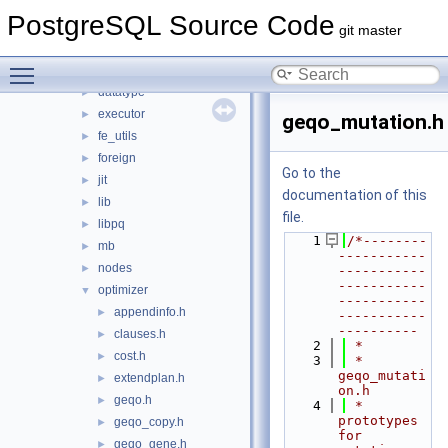
bootstrap
►
PostgreSQL Source Code
catalog
►
git master
commands
►
Toggle main menu visibility
common
►
datatype
►
executor
►
geqo_mutation.h
fe_utils
►
foreign
►
Go to the
jit
►
documentation of this
lib
►
file.
libpq
►
    1
/*--------
mb
►
-----------
nodes
►
-----------
-----------
optimizer
▼
-----------
appendinfo.h
►
-----------
----------
clauses.h
►
    2
 *
cost.h
►
    3
 * 
geqo_mutati
extendplan.h
►
on.h
geqo.h
►
    4
 *    
prototypes 
geqo_copy.h
►
for 
geqo_gene.h
►