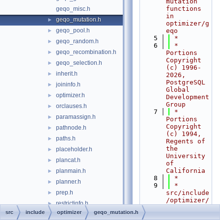
mutation 
functions 
geqo_misc.h
in 
geqo_mutation.h
►
optimizer/g
geqo_pool.h
eqo
►
    5
 *
geqo_random.h
►
    6
 * 
geqo_recombination.h
►
Portions 
Copyright 
geqo_selection.h
►
(c) 1996-
inherit.h
►
2026, 
PostgreSQL 
joininfo.h
►
Global 
optimizer.h
►
Development 
Group
orclauses.h
►
    7
 * 
paramassign.h
►
Portions 
Copyright 
pathnode.h
►
(c) 1994, 
paths.h
►
Regents of 
the 
placeholder.h
►
University 
plancat.h
►
of 
California
planmain.h
►
    8
 *
planner.h
►
    9
 * 
prep.h
src/include
►
/optimizer/
restrictinfo.h
►
geqo_mutati
src
include
optimizer
geqo_mutation.h
subselect.h
►
on.h