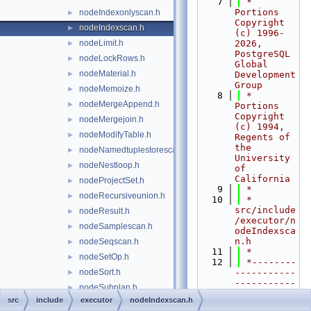
    7
 * 
Portions 
nodeIndexonlyscan.h
►
Copyright 
nodeIndexscan.h
►
(c) 1996-
nodeLimit.h
2026, 
►
PostgreSQL 
nodeLockRows.h
►
Global 
nodeMaterial.h
►
Development 
Group
nodeMemoize.h
►
    8
 * 
nodeMergeAppend.h
►
Portions 
Copyright 
nodeMergejoin.h
►
(c) 1994, 
nodeModifyTable.h
►
Regents of 
the 
nodeNamedtuplestorescan.h
►
University 
nodeNestloop.h
►
of 
California
nodeProjectSet.h
►
    9
 *
nodeRecursiveunion.h
►
   10
 * 
src/include
nodeResult.h
►
/executor/n
nodeSamplescan.h
►
odeIndexsca
n.h
nodeSeqscan.h
►
   11
 *
nodeSetOp.h
►
   12
 *--------
nodeSort.h
-----------
►
-----------
nodeSubplan.h
►
-----------
src
include
executor
nodeIndexscan.h
nodeSubqueryscan.h
►
-----------