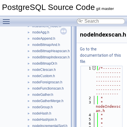
executor.h
►
PostgreSQL Source Code
functions.h
►
git master
hashjoin.h
►
Toggle main menu visibility
instrument.h
►
instrument_node.h
►
nodeAgg.h
►
nodeIndexscan.h
nodeAppend.h
►
nodeBitmapAnd.h
►
Go to the
nodeBitmapHeapscan.h
►
documentation of this
nodeBitmapIndexscan.h
►
file.
nodeBitmapOr.h
►
    1
/*--------
nodeCtescan.h
►
-----------
nodeCustom.h
►
-----------
-----------
nodeForeignscan.h
►
-----------
nodeFunctionscan.h
►
-----------
----------
nodeGather.h
►
    2
 *
nodeGatherMerge.h
►
    3
 * 
nodeIndexsc
nodeGroup.h
►
an.h
nodeHash.h
►
    4
 *
    5
 *
nodeHashjoin.h
►
    6
 *
nodeIncrementalSort.h
►