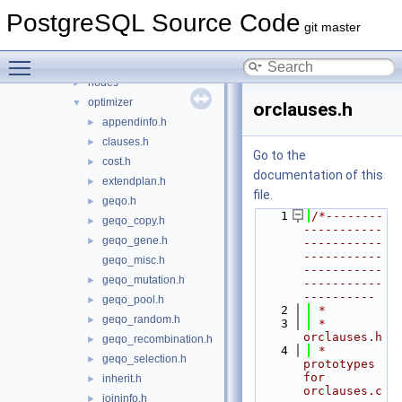
jit
►
PostgreSQL Source Code
lib
►
git master
libpq
►
Toggle main menu visibility
mb
►
nodes
►
optimizer
▼
orclauses.h
appendinfo.h
►
clauses.h
►
Go to the
cost.h
►
documentation of this
extendplan.h
►
file.
geqo.h
►
    1
/*--------
geqo_copy.h
►
-----------
geqo_gene.h
►
-----------
-----------
geqo_misc.h
-----------
geqo_mutation.h
►
-----------
----------
geqo_pool.h
►
    2
 *
geqo_random.h
►
    3
 * 
orclauses.h
geqo_recombination.h
►
    4
 *    
geqo_selection.h
►
prototypes 
for 
inherit.h
►
orclauses.c
joininfo.h
►