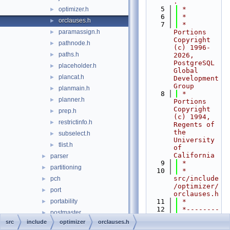
.
    5
 *
optimizer.h
►
    6
 *
orclauses.h
►
    7
 * 
paramassign.h
Portions 
►
Copyright 
pathnode.h
►
(c) 1996-
paths.h
►
2026, 
PostgreSQL 
placeholder.h
►
Global 
plancat.h
►
Development 
Group
planmain.h
►
    8
 * 
planner.h
►
Portions 
Copyright 
prep.h
►
(c) 1994, 
restrictinfo.h
►
Regents of 
the 
subselect.h
►
University 
tlist.h
►
of 
California
parser
►
    9
 *
partitioning
►
   10
 * 
src/include
pch
►
/optimizer/
port
►
orclauses.h
portability
   11
 *
►
   12
 *--------
postmaster
►
-----------
src
include
optimizer
orclauses.h
regex
►
-----------