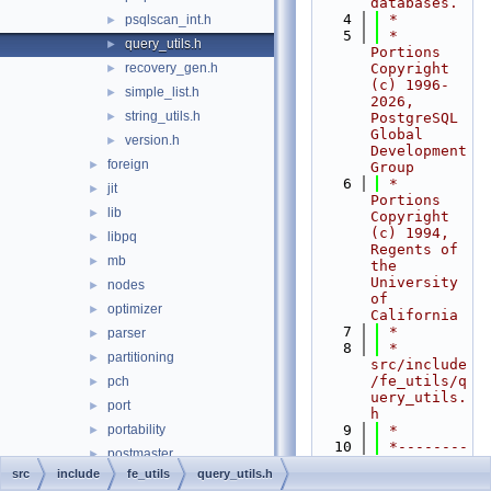
databases.
    4
 *
psqlscan_int.h
►
    5
 * 
query_utils.h
►
Portions 
recovery_gen.h
Copyright 
►
(c) 1996-
simple_list.h
►
2026, 
string_utils.h
►
PostgreSQL 
Global 
version.h
►
Development 
foreign
►
Group
    6
 * 
jit
►
Portions 
lib
►
Copyright 
(c) 1994, 
libpq
►
Regents of 
mb
►
the 
University 
nodes
►
of 
optimizer
►
California
    7
 *
parser
►
    8
 * 
partitioning
►
src/include
/fe_utils/q
pch
►
uery_utils.
port
►
h
portability
    9
 *
►
   10
 *--------
postmaster
►
-----------
src
include
fe_utils
query_utils.h
regex
►
-----------