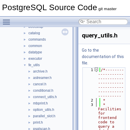
include
▼
PostgreSQL Source Code
access
►
git master
archive
►
Toggle main menu visibility
backup
►
bootstrap
►
catalog
►
query_utils.h
commands
►
common
►
Go to the
datatype
►
documentation of this
executor
►
file.
fe_utils
▼
    1
/*--------
archive.h
►
-----------
astreamer.h
►
-----------
-----------
cancel.h
►
-----------
conditional.h
►
-----------
----------
connect_utils.h
►
    2
 *
mbprint.h
►
    3
 * 
Facilities 
option_utils.h
►
for 
parallel_slot.h
►
frontend 
code to 
print.h
►
query a 
psqlscan.h
►