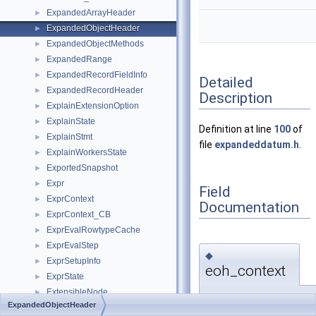
ExpandedArrayHeader
►
ExpandedObjectHeader
►
ExpandedObjectMethods
►
ExpandedRange
►
ExpandedRecordFieldInfo
►
Detailed
ExpandedRecordHeader
►
Description
ExplainExtensionOption
►
ExplainState
►
Definition at line
100
of
ExplainStmt
►
file
expandeddatum.h
.
ExplainWorkersState
►
ExportedSnapshot
►
Expr
►
Field
ExprContext
►
Documentation
ExprContext_CB
►
ExprEvalRowtypeCache
►
ExprEvalStep
►
◆
ExprSetupInfo
►
eoh_context
ExprState
►
ExtensibleNode
►
MemoryContext
ExpandedObjectHeader
ExtensibleNodeEntry
►
ExpandedObjectHeader: