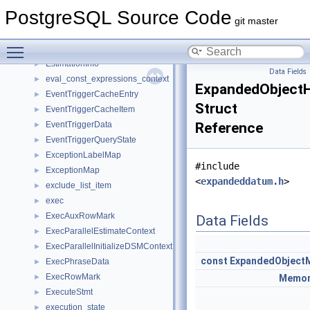
ErrorContextCallback
►
PostgreSQL Source Code
ErrorData
►
git master
ErrorSaveContext
►
Toggle main menu visibility
EState
►
EstimationInfo
►
Data Fields
eval_const_expressions_context
►
ExpandedObject
EventTriggerCacheEntry
►
Struct
EventTriggerCacheItem
►
EventTriggerData
Reference
►
EventTriggerQueryState
►
ExceptionLabelMap
►
#include
ExceptionMap
►
<
expandeddatum.h
>
exclude_list_item
►
exec
►
ExecAuxRowMark
►
Data Fields
ExecParallelEstimateContext
►
ExecParallelInitializeDSMContext
►
const
ExpandedObject
ExecPhraseData
►
ExecRowMark
►
Memor
ExecuteStmt
►
execution_state
►