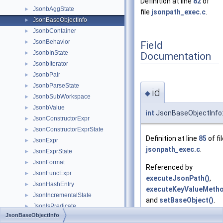
Definition at line
82
of
JsonbAggState
►
file
jsonpath_exec.c
.
JsonBaseObjectInfo
►
JsonbContainer
►
JsonBehavior
►
Field
JsonbInState
►
Documentation
JsonbIterator
►
JsonbPair
►
JsonbParseState
►
id
◆
JsonbSubWorkspace
►
JsonbValue
►
int
JsonBaseObjectInfo:
JsonConstructorExpr
►
JsonConstructorExprState
►
Definition at line
85
of fi
JsonExpr
►
jsonpath_exec.c
.
JsonExprState
►
JsonFormat
►
Referenced by
JsonFuncExpr
►
executeJsonPath()
,
JsonHashEntry
►
executeKeyValueMetho
JsonIncrementalState
►
and
setBaseObject()
.
JsonIsPredicate
►
JsonBaseObjectInfo
JsonKeyValue
►