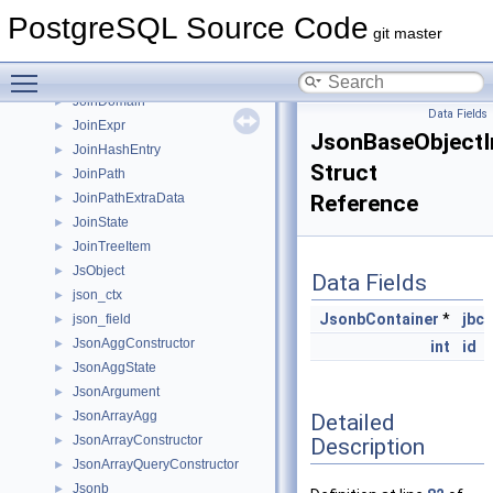
JitInstrumentation
►
PostgreSQL Source Code
JitProviderCallbacks
►
git master
Join
►
Toggle main menu visibility
JoinCostWorkspace
►
JoinDomain
►
Data Fields
JoinExpr
►
JsonBaseObjectI
JoinHashEntry
►
Struct
JoinPath
►
JoinPathExtraData
Reference
►
JoinState
►
JoinTreeItem
►
JsObject
►
Data Fields
json_ctx
►
JsonbContainer
*
jbc
json_field
►
JsonAggConstructor
►
int
id
JsonAggState
►
JsonArgument
►
JsonArrayAgg
Detailed
►
JsonArrayConstructor
Description
►
JsonArrayQueryConstructor
►
Jsonb
►