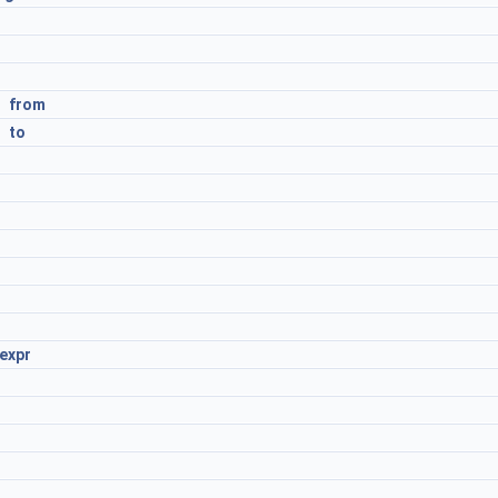
*
from
*
to
expr