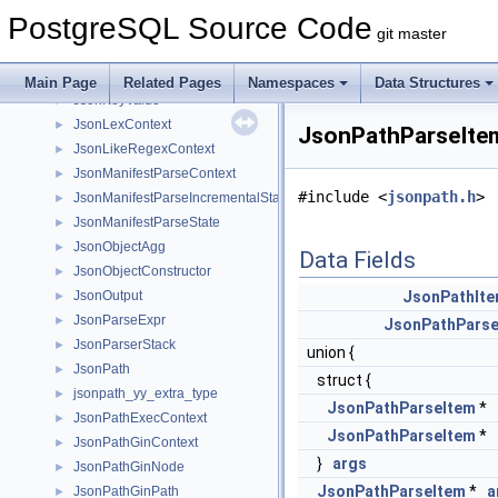
JsonFuncExpr
►
PostgreSQL Source Code
JsonHashEntry
►
git master
JsonIncrementalState
►
JsonIsPredicate
►
Main Page
Related Pages
Namespaces
Data Structures
JsonKeyValue
►
JsonLexContext
►
JsonPathParseItem
JsonLikeRegexContext
►
JsonManifestParseContext
►
#include <
jsonpath.h
>
JsonManifestParseIncrementalState
►
JsonManifestParseState
►
JsonObjectAgg
►
Data Fields
JsonObjectConstructor
►
JsonOutput
JsonPathIt
►
JsonParseExpr
►
JsonPathParse
JsonParserStack
►
union {
JsonPath
►
struct {
jsonpath_yy_extra_type
►
JsonPathParseItem
*
JsonPathExecContext
►
JsonPathParseItem
*
JsonPathGinContext
►
}
args
JsonPathGinNode
►
JsonPathParseItem
*
a
JsonPathGinPath
►