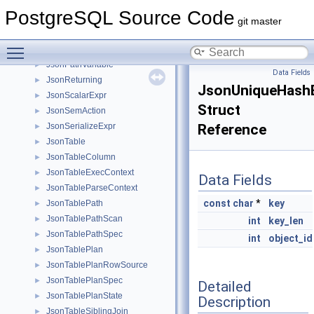
JsonPathMutableContext
►
PostgreSQL Source Code
JsonPathParseItem
►
git master
JsonPathParseResult
►
Toggle main menu visibility
JsonPathString
►
JsonPathVariable
►
Data Fields
JsonReturning
►
JsonUniqueHash
JsonScalarExpr
►
Struct
JsonSemAction
►
JsonSerializeExpr
Reference
►
JsonTable
►
JsonTableColumn
►
JsonTableExecContext
►
Data Fields
JsonTableParseContext
►
const
char
*
key
JsonTablePath
►
JsonTablePathScan
►
int
key_len
JsonTablePathSpec
►
int
object_id
JsonTablePlan
►
JsonTablePlanRowSource
►
JsonTablePlanSpec
►
Detailed
JsonTablePlanState
►
Description
JsonTableSiblingJoin
►