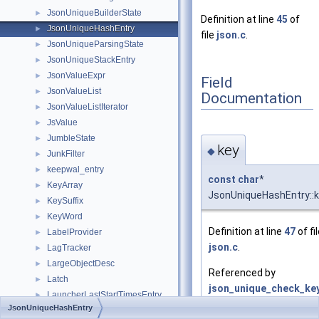
JsonUniqueBuilderState
►
Definition at line
45
of
JsonUniqueHashEntry
►
file
json.c
.
JsonUniqueParsingState
►
JsonUniqueStackEntry
►
JsonValueExpr
►
Field
JsonValueList
►
Documentation
JsonValueListIterator
►
JsValue
►
JumbleState
►
key
◆
JunkFilter
►
keepwal_entry
►
const
char
*
KeyArray
►
JsonUniqueHashEntry::
KeySuffix
►
KeyWord
►
Definition at line
47
of fi
LabelProvider
►
json.c
.
LagTracker
►
LargeObjectDesc
►
Referenced by
Latch
►
json_unique_check_key
LauncherLastStartTimesEntry
►
json_unique_hash()
, an
JsonUniqueHashEntry
lc_time_T
►