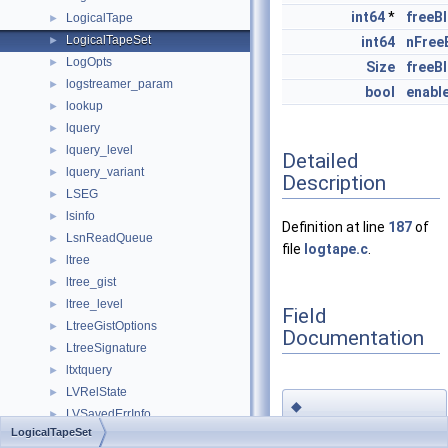
int64
*
freeB
LogicalTape
►
LogicalTapeSet
►
int64
nFree
LogOpts
►
Size
freeB
logstreamer_param
►
bool
enabl
lookup
►
lquery
►
lquery_level
►
Detailed
lquery_variant
►
Description
LSEG
►
lsinfo
►
Definition at line
187
of
LsnReadQueue
►
file
logtape.c
.
ltree
►
ltree_gist
►
ltree_level
►
Field
LtreeGistOptions
►
Documentation
LtreeSignature
►
ltxtquery
►
LVRelState
►
◆
LVSavedErrInfo
►
enable_prealloc
LogicalTapeSet
LWLock
►