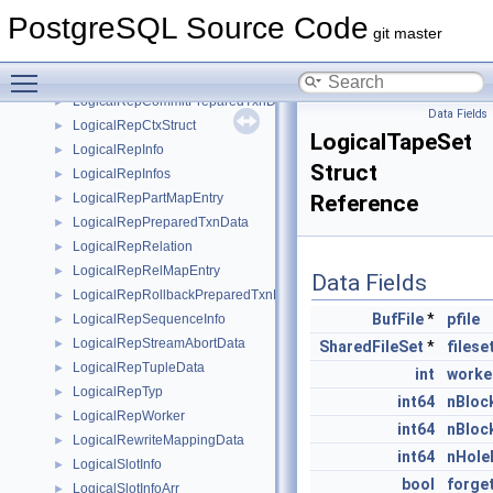
LogicalDecodingCtlData
►
PostgreSQL Source Code
LogicalErrorCallbackState
►
git master
LogicalRepBeginData
►
Toggle main menu visibility
LogicalRepCommitData
►
LogicalRepCommitPreparedTxnData
►
Data Fields
LogicalRepCtxStruct
►
LogicalTapeSet
LogicalRepInfo
►
Struct
LogicalRepInfos
►
LogicalRepPartMapEntry
Reference
►
LogicalRepPreparedTxnData
►
LogicalRepRelation
►
LogicalRepRelMapEntry
►
Data Fields
LogicalRepRollbackPreparedTxnData
►
BufFile
*
pfile
LogicalRepSequenceInfo
►
LogicalRepStreamAbortData
►
SharedFileSet
*
filese
LogicalRepTupleData
►
int
worke
LogicalRepTyp
►
int64
nBloc
LogicalRepWorker
►
int64
nBloc
LogicalRewriteMappingData
►
int64
nHole
LogicalSlotInfo
►
bool
forge
LogicalSlotInfoArr
►