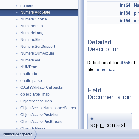
int64
Na
numeric
►
NumericAggState
►
int64
pI
NumericChoice
►
int64
nI
NumericData
►
NumericLong
►
NumericShort
►
Detailed
NumericSortSupport
►
Description
NumericSumAccum
►
NumericVar
►
Definition at line
4758
of
NUMProc
►
file
numeric.c
.
oauth_ctx
►
oauth_parse
►
OAuthValidatorCallbacks
►
Field
object_type_map
►
Documentation
ObjectAccessDrop
►
ObjectAccessNamespaceSearch
►
ObjectAccessPostAlter
►
◆
ObjectAccessPostCreate
►
agg_context
ObjectAddress
►
NumericAggState
ObjectAddressAndFlags
►
MemoryContext