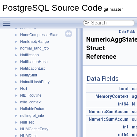
nfa
►
PostgreSQL Source Code
NODE
►
git master
Node
►
Toggle main menu visibility
NodeInstrumentation
►
nodeitem
►
Data Fields
NoneCompressorState
►
NumericAggStat
NonEmptyRange
►
Struct
normal_rand_fctx
►
Notification
Reference
►
NotificationHash
►
NotificationList
►
NotifyStmt
►
Data Fields
NotnullHashEntry
►
bool
ca
Nsrt
►
NtDllRoutine
►
MemoryContext
ag
ntile_context
►
int64
N
NullableDatum
►
NumericSumAccum
s
nullingrel_info
►
NumericSumAccum
s
NullTest
►
int
ma
NUMCacheEntry
►
int64
ma
NUMDesc
►