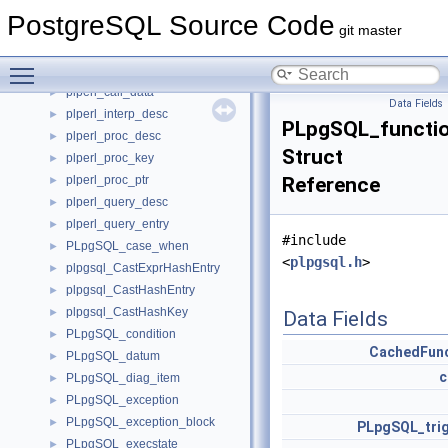
PlanState
►
PostgreSQL Source Code
PLAssignStmt
►
git master
PLcword
►
Toggle main menu visibility
plperl_array_info
►
plperl_call_data
►
Data Fields
plperl_interp_desc
►
PLpgSQL_functi
plperl_proc_desc
►
Struct
plperl_proc_key
►
plperl_proc_ptr
Reference
►
plperl_query_desc
►
plperl_query_entry
►
#include
PLpgSQL_case_when
►
<
plpgsql.h
>
plpgsql_CastExprHashEntry
►
plpgsql_CastHashEntry
►
plpgsql_CastHashKey
►
Data Fields
PLpgSQL_condition
►
CachedFunc
PLpgSQL_datum
►
c
PLpgSQL_diag_item
►
PLpgSQL_exception
►
PLpgSQL_exception_block
►
PLpgSQL_tri
PLpgSQL_execstate
►