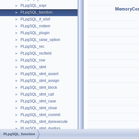
PLpgSQL_expr
►
MemoryCon
PLpgSQL_function
►
PLpgSQL_if_elsif
►
PLpgSQL_nsitem
►
PLpgSQL_plugin
►
PLpgSQL_raise_option
►
PLpgSQL_rec
►
PLpgSQL_recfield
►
PLpgSQL_row
►
PLpgSQL_stmt
►
PLpgSQL_stmt_assert
►
PLpgSQL_stmt_assign
►
PLpgSQL_stmt_block
►
PLpgSQL_stmt_call
►
PLpgSQL_stmt_case
►
PLpgSQL_stmt_close
►
PLpgSQL_stmt_commit
►
PLpgSQL_stmt_dynexecute
►
PLpgSQL_stmt_dynfors
►
PLpgSQL_resolve_o
PLpgSQL_function
PLpgSQL_stmt_execsql
►