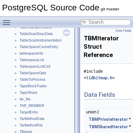
TableFuncRoutine
►
PostgreSQL Source Code
TableFuncScan
►
git master
TableFuncScanState
►
Toggle main menu visibility
TableLikeClause
►
TableSampleClause
►
Data Fields
TableScanDescData
►
TBMIterator
TableScanInstrumentation
►
Struct
TableSpaceCacheEntry
►
tablespaceinfo
Reference
►
TablespaceList
►
TablespaceListCell
►
#include
TableSpaceOpts
►
<
tidbitmap.h
>
TableToProcess
►
TapeBlockTrailer
►
TapeShare
►
Data Fields
tar_file
►
TAR_MEMBER
►
union {
TargetEntry
►
TarMethodData
►
TBMPrivateIterator
TarMethodFile
►
TBMSharedIterator
TBempl
►