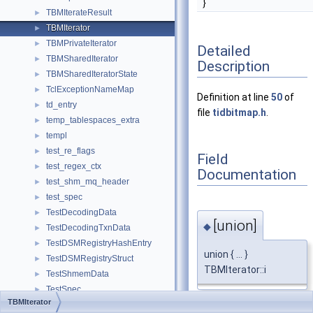
}
TBMIterateResult
►
TBMIterator
►
TBMPrivateIterator
►
Detailed
TBMSharedIterator
►
Description
TBMSharedIteratorState
►
TclExceptionNameMap
►
Definition at line
50
of
td_entry
►
file
tidbitmap.h
.
temp_tablespaces_extra
►
templ
►
test_re_flags
►
Field
test_regex_ctx
►
Documentation
test_shm_mq_header
►
test_spec
►
TestDecodingData
►
[union]
◆
TestDecodingTxnData
►
TestDSMRegistryHashEntry
►
union { ... }
TestDSMRegistryStruct
►
TBMIterator::i
TestShmemData
►
TestSpec
►
TBMIterator
TextFreq
►