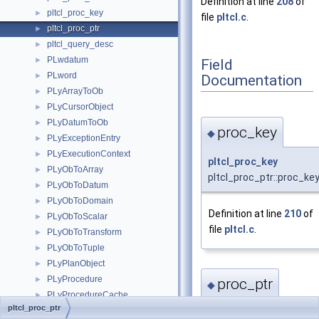
Definition at line
208
of
pltcl_proc_key
►
file
pltcl.c
.
pltcl_proc_ptr
►
pltcl_query_desc
►
PLwdatum
►
Field
PLword
►
Documentation
PLyArrayToOb
►
PLyCursorObject
►
PLyDatumToOb
►
proc_key
◆
PLyExceptionEntry
►
PLyExecutionContext
►
pltcl_proc_key
PLyObToArray
►
pltcl_proc_ptr::proc_ke
PLyObToDatum
►
PLyObToDomain
►
Definition at line
210
of
PLyObToScalar
►
file
pltcl.c
.
PLyObToTransform
►
PLyObToTuple
►
PLyPlanObject
►
PLyProcedure
►
proc_ptr
◆
PLyProcedureCache
►
pltcl_proc_ptr
PLyResultObject
►
pltcl_proc_desc
*