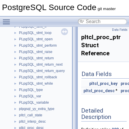
PLpgSQL_stmt_fori
►
PostgreSQL Source Code
PLpgSQL_stmt_forq
►
git master
PLpgSQL_stmt_fors
►
Toggle main menu visibility
PLpgSQL_stmt_getdiag
►
PLpgSQL_stmt_if
►
Data Fields
PLpgSQL_stmt_loop
►
pltcl_proc_ptr
PLpgSQL_stmt_open
►
Struct
PLpgSQL_stmt_perform
►
PLpgSQL_stmt_raise
Reference
►
PLpgSQL_stmt_return
►
PLpgSQL_stmt_return_next
►
PLpgSQL_stmt_return_query
►
Data Fields
PLpgSQL_stmt_rollback
►
pltcl_proc_key
pro
PLpgSQL_stmt_while
►
PLpgSQL_type
►
pltcl_proc_desc
*
proc
PLpgSQL_var
►
PLpgSQL_variable
►
plpgsql_yy_extra_type
Detailed
►
pltcl_call_state
Description
►
pltcl_interp_desc
►
pltcl_proc_desc
►