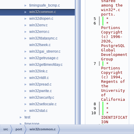
shared 
among the 
timingsafe_bcmp.c
►
win32*.c 
win32common.c
►
ports.
win32dlopen.c
    5
 *
►
    6
 * 
win32env.c
►
Portions 
win32error.c
►
Copyright 
(c) 1996-
win32fdatasync.c
►
2026, 
win32fseek.c
PostgreSQL 
Global 
win32gai_strerror.c
►
Development 
win32getrusage.c
►
Group
    7
 * 
win32gettimeofday.c
►
Portions 
win32link.c
►
Copyright 
(c) 1994, 
win32ntdll.c
►
Regents of 
win32pread.c
►
the 
University 
win32pwrite.c
►
of 
win32security.c
►
California
    8
 *
win32setlocale.c
►
    9
 *
win32stat.c
►
   10
 * 
test
IDENTIFICAT
►
ION
timezone
►
   11
 *    
src
port
win32common.c
tools
►
src/port/wi