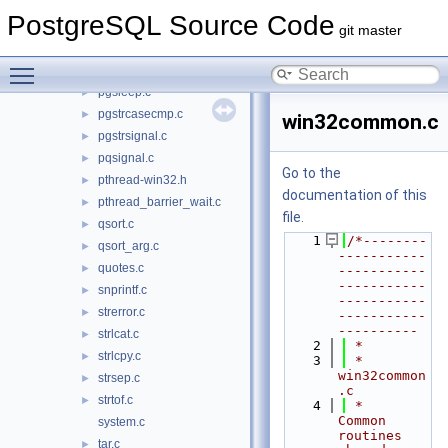
pg_popcount_x86.c
►
PostgreSQL Source Code
pg_strong_random.c
►
git master
pgcheckdir.c
►
Toggle main menu visibility
pgmkdirp.c
►
pgsleep.c
►
pgstrcasecmp.c
►
win32common.c
pgstrsignal.c
►
pqsignal.c
►
Go to the
pthread-win32.h
►
documentation of this
pthread_barrier_wait.c
►
file.
qsort.c
►
    1
/*--------
qsort_arg.c
►
-----------
quotes.c
►
-----------
-----------
snprintf.c
►
-----------
strerror.c
►
-----------
----------
strlcat.c
►
    2
 *
strlcpy.c
►
    3
 * 
win32common
strsep.c
►
.c
strtof.c
►
    4
 *    
Common 
system.c
routines 
tar.c
►