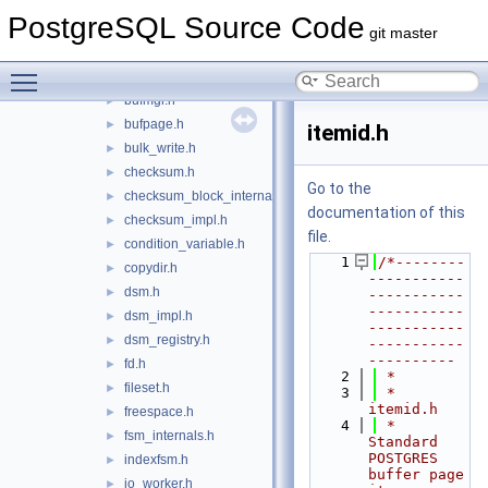
block.h
►
PostgreSQL Source Code
buf.h
►
git master
buf_internals.h
►
Toggle main menu visibility
buffile.h
►
bufmgr.h
►
bufpage.h
►
itemid.h
bulk_write.h
►
checksum.h
►
Go to the
checksum_block_internal.h
►
documentation of this
checksum_impl.h
►
file.
condition_variable.h
►
    1
/*--------
copydir.h
►
-----------
dsm.h
►
-----------
-----------
dsm_impl.h
►
-----------
dsm_registry.h
►
-----------
----------
fd.h
►
    2
 *
fileset.h
►
    3
 * 
itemid.h
freespace.h
►
    4
 *    
fsm_internals.h
►
Standard 
POSTGRES 
indexfsm.h
►
buffer page 
io_worker.h
►