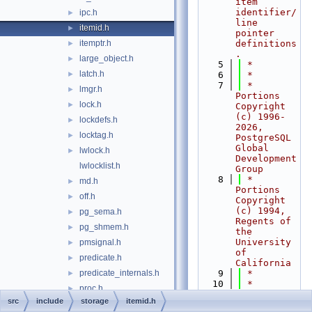
item 
identifier/
ipc.h
►
line 
itemid.h
►
pointer 
itemptr.h
definitions
►
.
large_object.h
►
    5
 *
latch.h
►
    6
 *
    7
 * 
lmgr.h
►
Portions 
lock.h
►
Copyright 
(c) 1996-
lockdefs.h
►
2026, 
locktag.h
►
PostgreSQL 
Global 
lwlock.h
►
Development 
lwlocklist.h
Group
    8
 * 
md.h
►
Portions 
off.h
►
Copyright 
(c) 1994, 
pg_sema.h
►
Regents of 
pg_shmem.h
►
the 
University 
pmsignal.h
►
of 
predicate.h
►
California
predicate_internals.h
    9
 *
►
   10
 * 
proc.h
►
src/include
src
include
storage
itemid.h
procarray.h
►
/storage/it