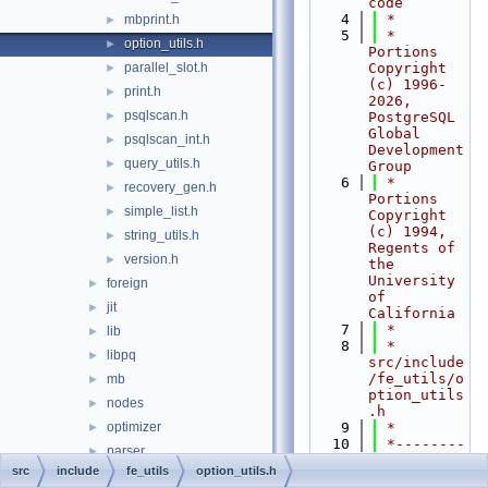
code
    4
 *
mbprint.h
►
    5
 * 
option_utils.h
►
Portions 
parallel_slot.h
Copyright 
►
(c) 1996-
print.h
►
2026, 
psqlscan.h
►
PostgreSQL 
Global 
psqlscan_int.h
►
Development 
query_utils.h
►
Group
    6
 * 
recovery_gen.h
►
Portions 
simple_list.h
►
Copyright 
(c) 1994, 
string_utils.h
►
Regents of 
version.h
►
the 
University 
foreign
►
of 
jit
►
California
    7
 *
lib
►
    8
 * 
libpq
►
src/include
/fe_utils/o
mb
►
ption_utils
nodes
►
.h
optimizer
    9
 *
►
   10
 *--------
parser
►
-----------
src
include
fe_utils
option_utils.h
partitioning
►
-----------