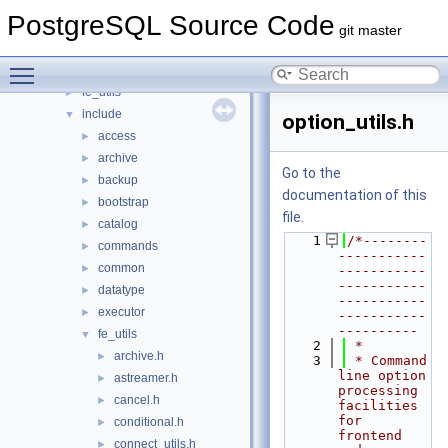
src
▼
PostgreSQL Source Code
backend
►
git master
bin
►
Toggle main menu visibility
common
►
fe_utils
►
include
▼
option_utils.h
access
►
archive
►
Go to the
backup
►
documentation of this
bootstrap
►
file.
catalog
►
    1
/*--------
commands
►
-----------
common
►
-----------
-----------
datatype
►
-----------
executor
►
-----------
----------
fe_utils
▼
    2
 *
archive.h
►
    3
 * Command 
line option 
astreamer.h
►
processing 
cancel.h
►
facilities 
for 
conditional.h
►
frontend 
connect_utils.h
►