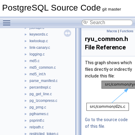
hmac.c
►
PostgreSQL Source Code
hmac_openssl.c
►
git master
instr_time.c
►
Toggle main menu visibility
ip.c
►
jsonapi.c
►
Macros
|
Functions
keywords.c
►
ryu_common.h
kwlookup.c
►
File Reference
link-canary.c
►
logging.c
►
md5.c
►
This graph shows which
md5_common.c
►
files directly or indirectly
md5_int.h
►
include this file:
parse_manifest.c
►
percentrepl.c
►
pg_get_line.c
►
pg_lzcompress.c
►
pg_prng.c
►
pgfnames.c
►
Go to the source code
psprintf.c
►
of this file.
relpath.c
►
restricted_token.c
►