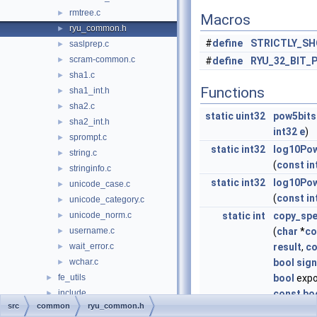
rmtree.c
►
Macros
ryu_common.h
►
#
define
STRICTLY_S
saslprep.c
►
scram-common.c
►
#
define
RYU_32_BIT_
sha1.c
►
Functions
sha1_int.h
►
sha2.c
►
static
uint32
pow5bits
sha2_int.h
►
int32
e
)
sprompt.c
►
static
int32
log10Po
string.c
►
(
const
in
stringinfo.c
►
static
int32
log10Po
unicode_case.c
►
(
const
in
unicode_category.c
►
unicode_norm.c
static
int
copy_spe
►
username.c
(
char
*
co
►
wait_error.c
result
,
co
►
wchar.c
bool
sign
►
fe_utils
bool
expo
►
include
const
bo
►
src
common
ryu_common.h
interfaces
mantissa
►