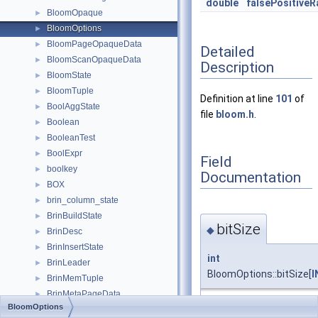
double
falsePositiveR
BloomOpaque
►
BloomOptions
►
BloomPageOpaqueData
►
Detailed
BloomScanOpaqueData
►
Description
BloomState
►
BloomTuple
►
Definition at line
101
of
BoolAggState
►
file
bloom.h
.
Boolean
►
BooleanTest
►
BoolExpr
►
Field
boolkey
►
Documentation
BOX
►
brin_column_state
►
BrinBuildState
►
bitSize
◆
BrinDesc
►
BrinInsertState
►
int
BrinLeader
►
BloomOptions::bitSize[
I
BrinMemTuple
►
BrinMetaPageData
►
BloomOptions
Definition at line
105
of f
BrinOpaque
►