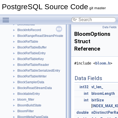
Bitmapset
►
PostgreSQL Source Code
BitString
►
git master
BlockedProcData
►
Toggle main menu visibility
BlockedProcsData
►
BlockIdData
►
Data Fields
BlockInfoRecord
►
BloomOptions
BlockRangeReadStreamPrivate
►
Struct
BlockRefTable
►
BlockRefTableBuffer
Reference
►
BlockRefTableEntry
►
BlockRefTableKey
►
#include <
bloom.h
>
BlockRefTableReader
►
BlockRefTableSerializedEntry
►
BlockRefTableWriter
►
Data Fields
BlockSamplerData
►
int32
vl_len_
BlocksReadStreamData
►
int
bloomLength
BlocktableEntry
►
bloom_filter
►
int
bitSize
BloomBuildState
►
[
INDEX_MAX_K
BloomFilter
►
double
nDistinctPerR
BloomMetaPageData
►