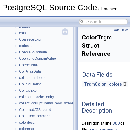
ClusterInfo
►
PostgreSQL Source Code
ClusterParams
►
git master
CMPDAffix
►
Toggle main menu visibility
cmpEntriesArg
►
cname
►
Data Fields
cnfa
►
ColorTrgm
CoalesceExpr
►
Struct
codes_t
►
CoerceToDomain
Reference
►
CoerceToDomainValue
►
CoerceViaIO
►
CollAliasData
►
Data Fields
collate_methods
►
TrgmColor
colors
[3]
CollateClause
►
CollateExpr
►
collation_cache_entry
►
Detailed
collect_corrupt_items_read_stream_private
►
Description
CollectedATSubcmd
►
CollectedCommand
►
colordesc
►
Definition at line
300
of
colormap
►
file
trgm_regexp.c
.