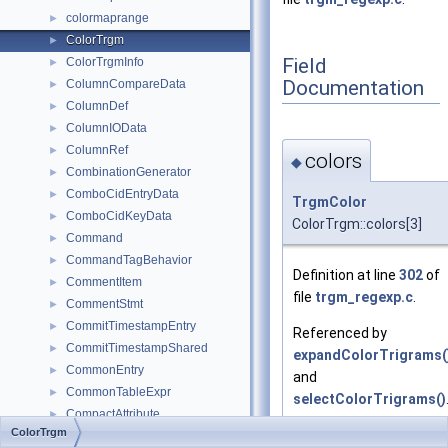
colormaprange
►
ColorTrgm
►
Field
ColorTrgmInfo
►
Documentation
ColumnCompareData
►
ColumnDef
►
ColumnIOData
►
ColumnRef
►
colors
◆
CombinationGenerator
►
ComboCidEntryData
►
TrgmColor
ComboCidKeyData
►
ColorTrgm::colors[3]
Command
►
CommandTagBehavior
►
Definition at line
302
of
CommentItem
►
file
trgm_regexp.c
.
CommentStmt
►
CommitTimestampEntry
►
Referenced by
CommitTimestampShared
►
expandColorTrigrams(
CommonEntry
►
and
CommonTableExpr
►
selectColorTrigrams()
CompactAttribute
►
ColorTrgm
company
►