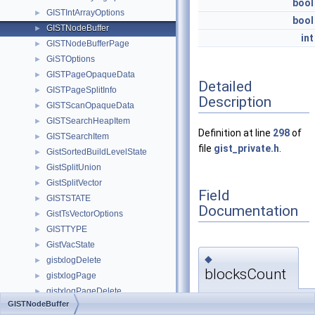
bool
GISTIntArrayOptions
►
bool
GISTNodeBuffer
►
int
GISTNodeBufferPage
►
GiSTOptions
►
GISTPageOpaqueData
►
Detailed
GISTPageSplitInfo
►
Description
GISTScanOpaqueData
►
GISTSearchHeapItem
►
Definition at line
298
of
GISTSearchItem
►
file
gist_private.h
.
GistSortedBuildLevelState
►
GistSplitUnion
►
GistSplitVector
►
Field
GISTSTATE
►
Documentation
GistTsVectorOptions
►
GISTTYPE
►
GistVacState
►
◆
gistxlogDelete
►
blocksCount
gistxlogPage
►
gistxlogPageDelete
►
int32
GISTNodeBuffer::
GISTNodeBuffer
gistxlogPageReuse
►