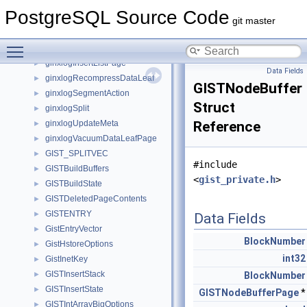
ginxlogDeletePage
►
PostgreSQL Source Code
ginxlogInsert
►
git master
ginxlogInsertDataInternal
►
Toggle main menu visibility
ginxlogInsertEntry
►
ginxlogInsertListPage
►
Data Fields
ginxlogRecompressDataLeaf
►
GISTNodeBuffer
ginxlogSegmentAction
►
Struct
ginxlogSplit
►
ginxlogUpdateMeta
Reference
►
ginxlogVacuumDataLeafPage
►
GIST_SPLITVEC
►
#include
GISTBuildBuffers
►
<
gist_private.h
>
GISTBuildState
►
GISTDeletedPageContents
►
GISTENTRY
►
Data Fields
GistEntryVector
►
BlockNumber
GistHstoreOptions
►
int32
GistInetKey
►
GISTInsertStack
►
BlockNumber
GISTInsertState
►
GISTNodeBufferPage
GISTIntArrayBigOptions
►