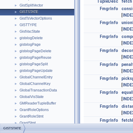
TupleDesc
fetc
GistSplitVector
►
FmgrInfo
consi
GISTSTATE
►
[
INDE
GistTsVectorOptions
►
FmgrInfo
union
GISTTYPE
►
[
INDE
GistVacState
►
FmgrInfo
comp
gistxlogDelete
►
[
INDE
gistxlogPage
►
FmgrInfo
deco
gistxlogPageDelete
►
[
INDE
gistxlogPageReuse
►
gistxlogPageSplit
FmgrInfo
penal
►
gistxlogPageUpdate
[
INDE
►
GlobalChannelEntry
►
FmgrInfo
picks
GlobalChannelKey
►
[
INDE
GlobalTransactionData
►
FmgrInfo
equal
GlobalVisState
►
[
INDE
GMReaderTupleBuffer
►
FmgrInfo
dista
GrantRoleOptions
►
[
INDE
GrantRoleStmt
►
FmgrInfo
fetch
GrantStmt
►
[
INDE
GISTSTATE
GraphElementPattern
►