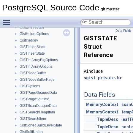
GISTBuildBuffers
►
PostgreSQL Source Code
GISTBuildState
►
git master
GISTDeletedPageContents
►
Toggle main menu visibility
GISTENTRY
►
GistEntryVector
►
Data Fields
GistHstoreOptions
►
GISTSTATE
GistInetKey
►
Struct
GISTInsertStack
►
GISTInsertState
Reference
►
GISTIntArrayBigOptions
►
GISTIntArrayOptions
►
#include
GISTNodeBuffer
►
<
gist_private.h
>
GISTNodeBufferPage
►
GiSTOptions
►
GISTPageOpaqueData
►
Data Fields
GISTPageSplitInfo
►
MemoryContext
scan
GISTScanOpaqueData
►
MemoryContext
temp
GISTSearchHeapItem
►
GISTSearchItem
►
TupleDesc
leafT
GistSortedBuildLevelState
►
TupleDesc
nonL
GistSplitUnion
►