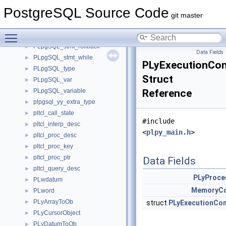
PLpgSQL_stmt_raise
►
PostgreSQL Source Code
PLpgSQL_stmt_return
►
git master
PLpgSQL_stmt_return_next
►
Toggle main menu visibility
PLpgSQL_stmt_return_query
►
PLpgSQL_stmt_rollback
►
Data Fields
PLpgSQL_stmt_while
►
PLyExecutionCon
PLpgSQL_type
►
Struct
PLpgSQL_var
►
PLpgSQL_variable
Reference
►
plpgsql_yy_extra_type
►
pltcl_call_state
►
#include
pltcl_interp_desc
►
<
plpy_main.h
>
pltcl_proc_desc
►
pltcl_proc_key
►
pltcl_proc_ptr
►
Data Fields
pltcl_query_desc
►
PLyProce
PLwdatum
►
MemoryCo
PLword
►
PLyArrayToOb
►
struct
PLyExecutionCon
PLyCursorObject
►
PLyDatumToOb
►