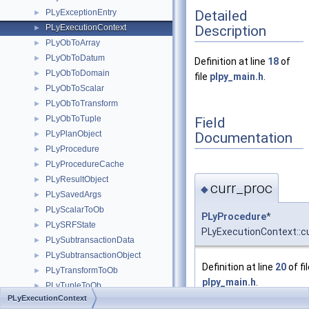
Detailed
PLyExceptionEntry
►
Description
PLyExecutionContext
►
PLyObToArray
►
PLyObToDatum
►
Definition at line
18
of
PLyObToDomain
►
file
plpy_main.h
.
PLyObToScalar
►
PLyObToTransform
►
PLyObToTuple
Field
►
PLyPlanObject
Documentation
►
PLyProcedure
►
PLyProcedureCache
►
PLyResultObject
►
curr_proc
◆
PLySavedArgs
►
PLyScalarToOb
►
PLyProcedure
*
PLySRFState
►
PLyExecutionContext::c
PLySubtransactionData
►
PLySubtransactionObject
►
Definition at line
20
of fi
PLyTransformToOb
►
plpy_main.h
.
PLyTupleToOb
►
PLyExecutionContext
PMChild
►
Referenced by