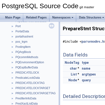
Pool
►
PostgreSQL Source Code
PopulateArrayContext
►
git master
PopulateArrayState
►
PopulateRecordCache
►
Main Page
Related Pages
Namespaces
Data Structures
PopulateRecordsetState
►
Port
►
PrepareStmt Struc
PortalData
►
portalhashent
►
#include <
parsenodes.h
pos_trgm
►
PostingItem
►
PQArgBlock
►
Data Fields
PQcommMethods
►
PQEnvironmentOption
NodeTag
type
►
PQExpBufferData
►
char
*
name
PREDICATELOCK
►
List
*
argtypes
PredicateLockData
►
Node
*
query
PREDICATELOCKTAG
►
PREDICATELOCKTARGET
►
PREDICATELOCKTARGETTAG
►
Detailed Descriptio
PredIterInfoData
►
PredXactListData
►