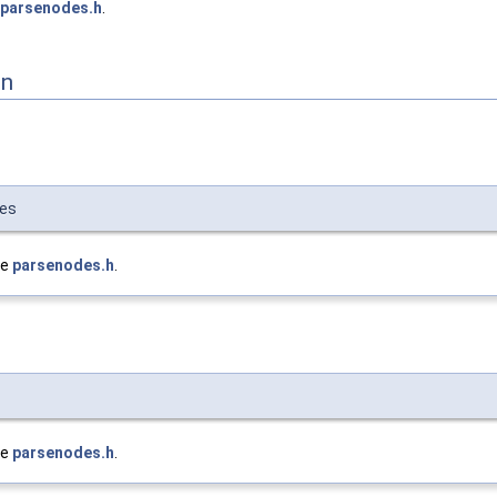
parsenodes.h
.
on
pes
le
parsenodes.h
.
le
parsenodes.h
.