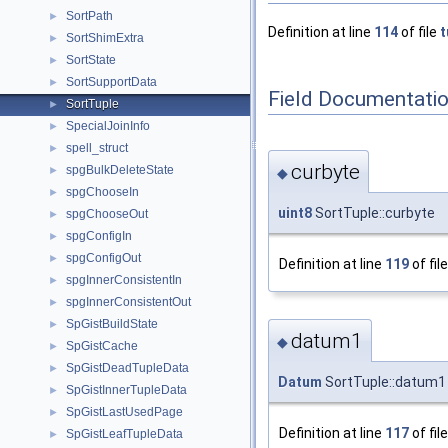
SortPath
►
Definition at line
114
of file
t
SortShimExtra
►
SortState
►
SortSupportData
►
Field Documentati
SortTuple
►
SpecialJoinInfo
►
spell_struct
►
curbyte
spgBulkDeleteState
►
◆
spgChooseIn
►
uint8
SortTuple::curbyte
spgChooseOut
►
spgConfigIn
►
spgConfigOut
►
Definition at line
119
of fil
spgInnerConsistentIn
►
spgInnerConsistentOut
►
SpGistBuildState
►
datum1
◆
SpGistCache
►
SpGistDeadTupleData
►
Datum
SortTuple::datum1
SpGistInnerTupleData
►
SpGistLastUsedPage
►
Definition at line
117
of fil
SpGistLeafTupleData
►