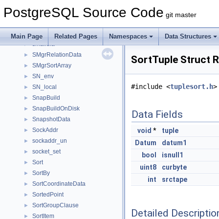
SlruOpts
►
PostgreSQL Source Code
SlruSegState
►
git master
SlruSharedData
►
SlruWriteAllData
►
Main Page
Related Pages
Namespaces
Data Structures
smalldfa
►
SMgrRelationData
►
SortTuple Struct 
SMgrSortArray
►
SN_env
►
#include <
tuplesort.h
>
SN_local
►
SnapBuild
►
SnapBuildOnDisk
►
Data Fields
SnapshotData
►
SockAddr
void
*
tuple
►
sockaddr_un
►
Datum
datum1
socket_set
►
bool
isnull1
Sort
►
uint8
curbyte
SortBy
►
int
srctape
SortCoordinateData
►
SortedPoint
►
SortGroupClause
►
Detailed Descriptio
SortItem
►