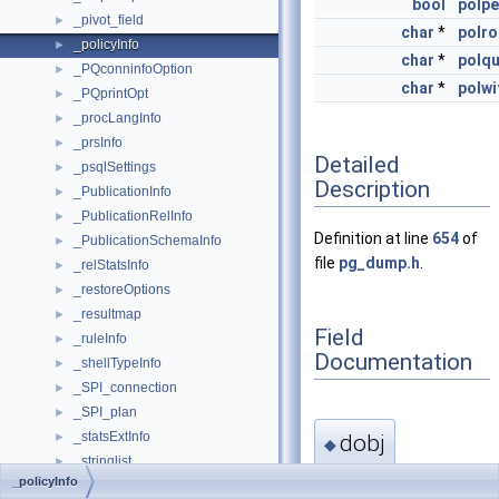
bool
polpe
_pivot_field
►
char
*
polro
_policyInfo
►
char
*
polqu
_PQconninfoOption
►
char
*
polw
_PQprintOpt
►
_procLangInfo
►
_prsInfo
►
Detailed
_psqlSettings
►
Description
_PublicationInfo
►
_PublicationRelInfo
►
Definition at line
654
of
_PublicationSchemaInfo
►
file
pg_dump.h
.
_relStatsInfo
►
_restoreOptions
►
_resultmap
►
Field
_ruleInfo
►
Documentation
_shellTypeInfo
►
_SPI_connection
►
_SPI_plan
►
_statsExtInfo
dobj
►
◆
_stringlist
►
_policyInfo
_SubRelInfo
►
DumpableObject