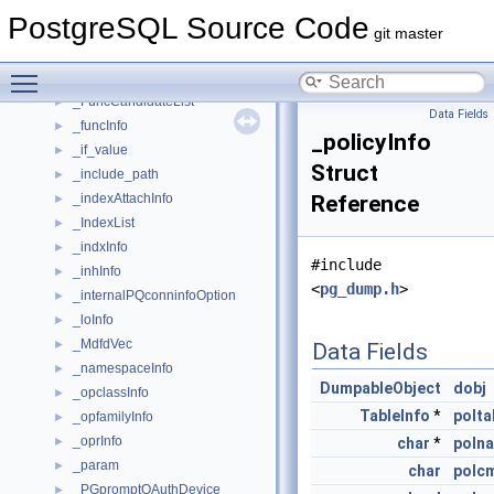
_evttriggerInfo
►
PostgreSQL Source Code
_extensionInfo
►
git master
_fdwInfo
►
Toggle main menu visibility
_foreignServerInfo
►
_FuncCandidateList
►
Data Fields
_funcInfo
►
_policyInfo
_if_value
►
Struct
_include_path
►
_indexAttachInfo
Reference
►
_IndexList
►
_indxInfo
►
#include
_inhInfo
►
<
pg_dump.h
>
_internalPQconninfoOption
►
_loInfo
►
_MdfdVec
►
Data Fields
_namespaceInfo
►
DumpableObject
dobj
_opclassInfo
►
TableInfo
*
polta
_opfamilyInfo
►
_oprInfo
►
char
*
poln
_param
►
char
polc
_PGpromptOAuthDevice
►