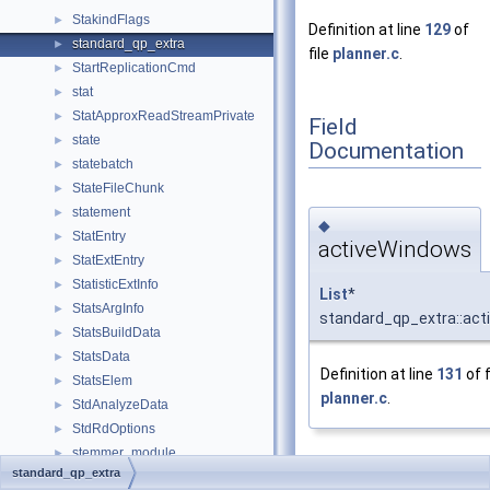
StakindFlags
►
Definition at line
129
of
standard_qp_extra
►
file
planner.c
.
StartReplicationCmd
►
stat
►
StatApproxReadStreamPrivate
►
Field
state
►
Documentation
statebatch
►
StateFileChunk
►
statement
►
◆
StatEntry
►
activeWindows
StatExtEntry
►
StatisticExtInfo
►
List
*
StatsArgInfo
►
standard_qp_extra::ac
StatsBuildData
►
StatsData
►
Definition at line
131
of f
StatsElem
►
planner.c
.
StdAnalyzeData
►
StdRdOptions
►
stemmer_module
►
standard_qp_extra
Step
gset_data
►
◆