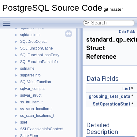
SPNode
►
PostgreSQL Source Code
SPNodeData
►
git master
SPPageDesc
►
Toggle main menu visibility
sqlca_t
►
sqlda_compat
►
Data Fields
sqlda_struct
►
standard_qp_ext
SQLDropObject
►
Struct
SQLFunctionCache
►
SQLFunctionHashEntry
Reference
►
SQLFunctionParseInfo
►
sqlname
►
sqlparseInfo
►
Data Fields
SQLValueFunction
►
List
*
sqlvar_compat
►
sqlvar_struct
►
grouping_sets_data
*
ss_lru_item_t
►
SetOperationStmt
*
ss_scan_location_t
►
ss_scan_locations_t
►
sset
►
Detailed
SSLExtensionInfoContext
►
Description
StackElem
►